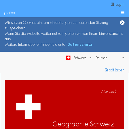
 Login
profax

Wir setzen Cookies ein, um Einstellungen zur laufenden Sitzung
zu speichern.
Wenn Sie die Website weiter nutzen, gehen wir von Ihrem Einverständnis
aus.
Weitere Informationen finden Sie unter
Datenschutz
.
Schweiz
︎ pdf laden
Max Iseli
Geographie Schweiz