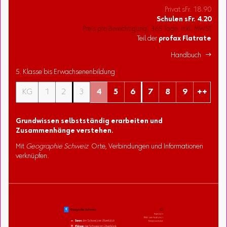
Privat sFr. 18.90
Schulen
sFr.
4.20
Preis pro Berechtigung, 365 Tage, inkl. MWST
Teil der
profax Flatrate
Handbuch 
5. Klasse bis Erwachsenenbildung
KG
1
2
3
4
5
6
7
8
9
++
Grundwissen selbstständig erarbeiten und
Zusammenhänge verstehen.
Mit
Geographie Schweiz
Orte, Verbindungen und Informationen
verknüpfen.