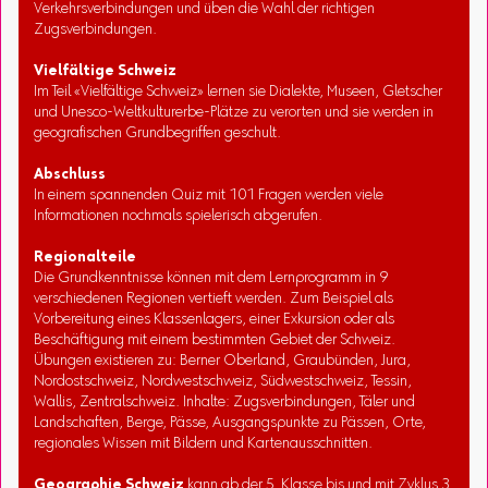
Verkehrsverbindungen und üben die Wahl der richtigen
Zugsverbindungen.
Vielfältige Schweiz
Im Teil «Vielfältige Schweiz» lernen sie Dialekte, Museen, Gletscher
und Unesco-Weltkulturerbe-Plätze zu verorten und sie werden in
geografischen Grundbegriffen geschult.
Abschluss
In einem spannenden Quiz mit 101 Fragen werden viele
Informationen nochmals spielerisch abgerufen.
Regionalteile
Die Grundkenntnisse können mit dem Lernprogramm in 9
verschiedenen Regionen vertieft werden. Zum Beispiel als
Vorbereitung eines Klassenlagers, einer Exkursion oder als
Beschäftigung mit einem bestimmten Gebiet der Schweiz.
Übungen existieren zu: Berner Oberland, Graubünden, Jura,
Nordostschweiz, Nordwestschweiz, Südwestschweiz, Tessin,
Wallis, Zentralschweiz. Inhalte: Zugsverbindungen, Täler und
Landschaften, Berge, Pässe, Ausgangspunkte zu Pässen, Orte,
regionales Wissen mit Bildern und Kartenausschnitten.
Geographie Schweiz
kann ab der 5. Klasse bis und mit Zyklus 3