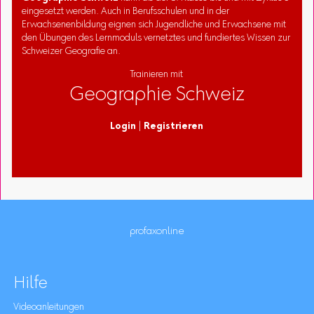
eingesetzt werden. Auch in Berufsschulen und in der
Erwachsenenbildung eignen sich Jugendliche und Erwachsene mit
den Übungen des Lernmoduls vernetztes und fundiertes Wissen zur
Schweizer Geografie an.
Trainieren mit
Geographie Schweiz
Login
|
Registrieren
profaxonline
Hilfe
Videoanleitungen