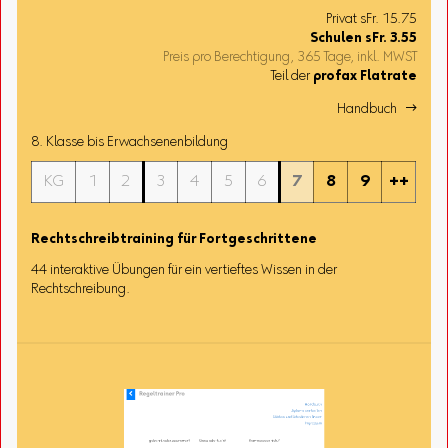
Privat sFr. 15.75
Schulen
sFr.
3.55
Preis pro Berechtigung, 365 Tage, inkl. MWST
Teil der
profax Flatrate
Handbuch 
8. Klasse bis Erwachsenenbildung
KG
1
2
3
4
5
6
7
8
9
++
Rechtschreibtraining für Fortgeschrittene
44 interaktive Übungen für ein vertieftes Wissen in der
Rechtschreibung.