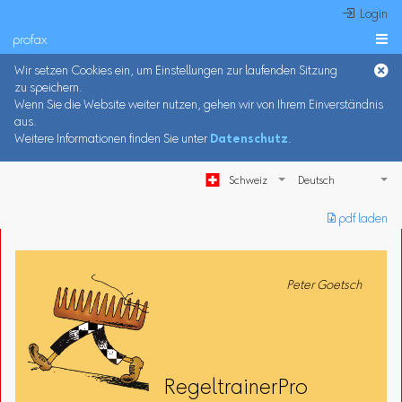
 Login
profax

Wir setzen Cookies ein, um Einstellungen zur laufenden Sitzung
zu speichern.
Wenn Sie die Website weiter nutzen, gehen wir von Ihrem Einverständnis
aus.
Weitere Informationen finden Sie unter
Datenschutz
.
Schweiz
︎ pdf laden
Peter Goetsch
RegeltrainerPro