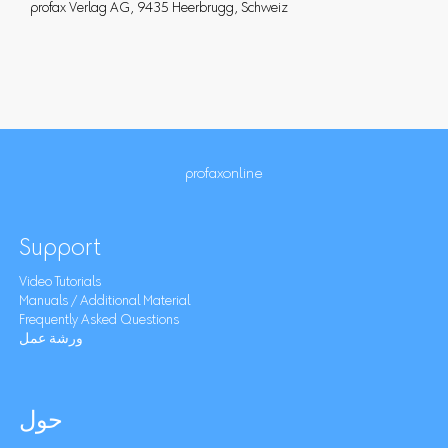
profax Verlag AG, 9435 Heerbrugg, Schweiz
profaxonline
Support
Video Tutorials
Manuals / Additional Material
Frequently Asked Questions
ورشة عمل
حول