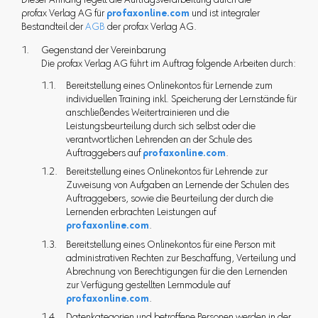
Dieser Anhang regelt die Auftragsverarbeitung durch die
profax Verlag AG für
profaxonline.com
und ist integraler
Bestandteil der
AGB
der profax Verlag AG.
Gegenstand der Vereinbarung
Die profax Verlag AG führt im Auftrag folgende Arbeiten durch:
Bereitstellung eines Onlinekontos für Lernende zum
individuellen Training inkl. Speicherung der Lernstände für
anschließendes Weitertrainieren und die
Leistungsbeurteilung durch sich selbst oder die
verantwortlichen Lehrenden an der Schule des
Auftraggebers auf
profaxonline.com
.
Bereitstellung eines Onlinekontos für Lehrende zur
Zuweisung von Aufgaben an Lernende der Schulen des
Auftraggebers, sowie die Beurteilung der durch die
Lernenden erbrachten Leistungen auf
profaxonline.com
.
Bereitstellung eines Onlinekontos für eine Person mit
administrativen Rechten zur Beschaffung, Verteilung und
Abrechnung von Berechtigungen für die den Lernenden
zur Verfügung gestellten Lernmodule auf
profaxonline.com
.