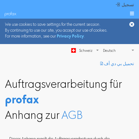
 تسجيل
profax

We use cookies to save settings for the current session.
By continuing to use our site, you accept our use of cookies.
For more information, see our
Privacy Policy
.
Schweiz
︎ تحميل بي دي أف
Auftragsverarbeitung für
profax
Anhang zur
AGB