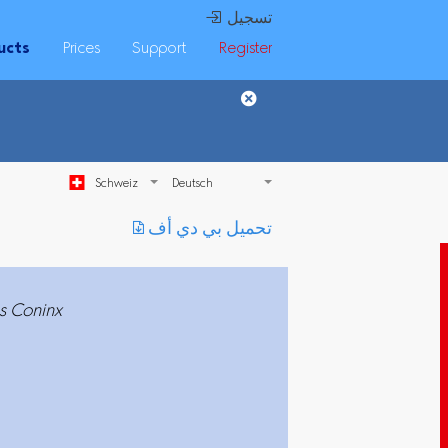
 تسجيل
ucts
Prices
Support
Register
Schweiz
︎ تحميل بي دي أف
s Coninx