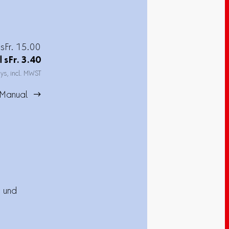
خاص sFr. 15.00
3.40
sFr.
ا
ays, incl. MWST
Manual 
- und