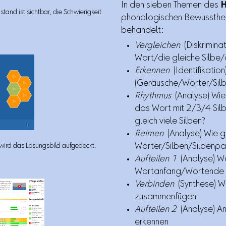
In den sieben Themen des
H
and ist sichtbar, die Schwierigkeit
phonologischen Bewusstheit
behandelt:
Vergleichen
(Diskrimina
Wort/die gleiche Silbe/
Erkennen
(Identifikatio
(Geräusche/Wörter/Silb
Rhythmus
(Analyse) Wie 
das Wort mit 2/3/4 Sil
gleich viele Silben?
Reimen
(Analyse) Wie g
Wörter/Silben/Silbenpaa
wird das Lösungsbild aufgedeckt.
Aufteilen 1
(Analyse) Wo
Wortanfang/Wortende 
Verbinden
(Synthese) W
zusammenfügen
Aufteilen 2
(Analyse) An
erkennen