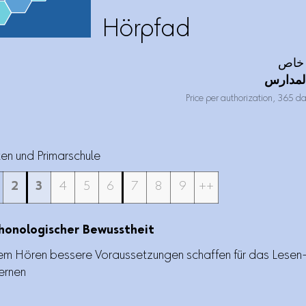
Hörpfad
لمدارس
Price per authorization, 365 d
en und Primarschule
2
3
4
5
6
7
8
9
++
honologischer Bewusstheit
em Hören bessere Voraussetzungen schaffen für das Lesen
ernen