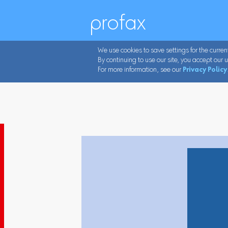
profax
We use cookies to save settings for the curren
By continuing to use our site, you accept our u
For more information, see our
Privacy Policy