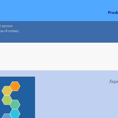
Prod
t session.
se of cookies.
.
Fran