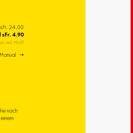
خاص sFr. 24.00
4.90
sFr.
ا
ays, incl. MWST
Manual 
che nach
f einem