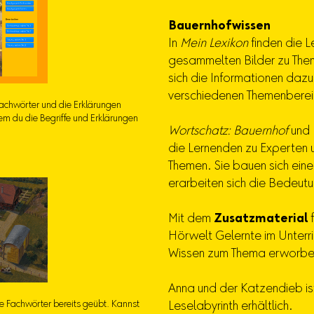
Bauernhofwissen
In
Mein Lexikon
finden die L
gesammelten Bilder zu Them
sich die Informationen dazu 
verschiedenen Themenberei
Fachwörter und die Erklärungen
em du die Begriffe und Erklärungen
Wortschatz: Bauernhof
und
die Lernenden zu Experten u
Themen. Sie bauen sich ein
erarbeiten sich die Bedeut
Mit dem
Zusatzmaterial
f
Hörwelt Gelernte im Unterric
Wissen zum Thema erworbe
Anna und der Katzendieb is
ie Fachwörter bereits geübt. Kannst
Leselabyrinth erhältlich.