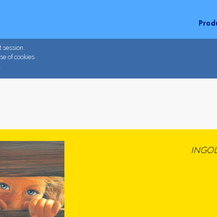
Prod
t session.
se of cookies.
.
INGOL