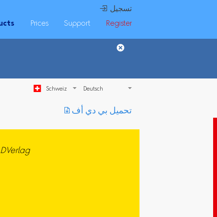
 تسجيل
ucts
Prices
Support
Register
Schweiz
︎ تحميل بي دي أف
DVerlag