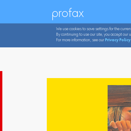
profax
We use cookies to save settings for the curren
By continuing to use our site, you accept our u
For more information, see our
Privacy Policy