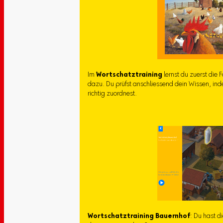
Im
Wortschatztraining
lernst du zuerst die 
dazu. Du prüfst anschliessend dein Wissen, ind
richtig zuordnest.
Wortschatztraining Bauernhof
: Du hast d