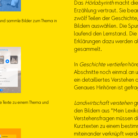
Das
Hörlabyrinth
macht die 
Erzählung vertraut. Sie be
zwölf Teilen der Geschichte
 und sammle Bilder zum Thema in
Bildern auswählen. Die Spu
laufend den Lernstand. Die
Erklärungen dazu werden al
gesammelt.
In
Geschichte vertiefen
höre
Abschnitte noch einmal an u
ein detailliertes Verstehen
Genaues Hinhören ist gefra
ze Texte zu einem Thema und
Landwirtschaft verstehen
gr
den Bildern aus "Mein Lexi
Verstehensfragen müssen die
Kurztexten zu einem besti
miteinander verknüpft werd