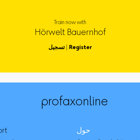
Train now with
Hörwelt Bauernhof
Register
|
تسجيل
profaxonline
حول
rt