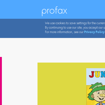
profax
We use cookies to save settings for the curren
By continuing to use our site, you accept our u
For more information, see our
Privacy Policy