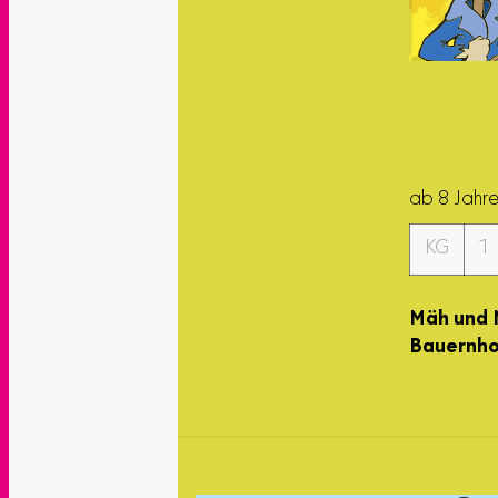
ab 8 Jahr
KG
1
Mäh und M
Bauernho