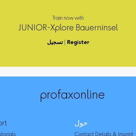
Train now with
JUNIOR-Xplore Bauerninsel
Register
|
تسجيل
profaxonline
حول
rt
torials
Contact Details & Imprint