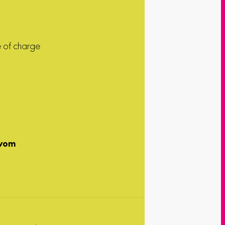
e of charge
 vom