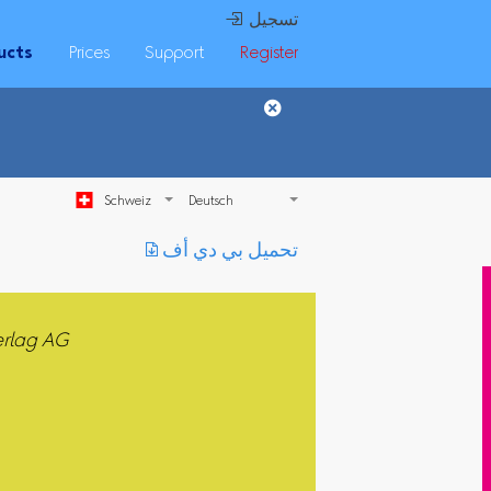
 تسجيل
ucts
Prices
Support
Register
Schweiz
︎ تحميل بي دي أف
rlag AG