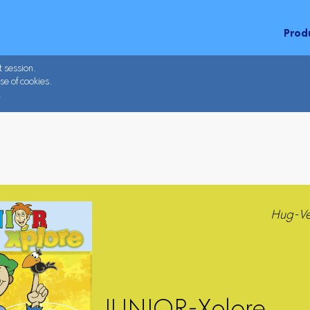
Prod
t session.
se of cookies.
.
Hug-Ve