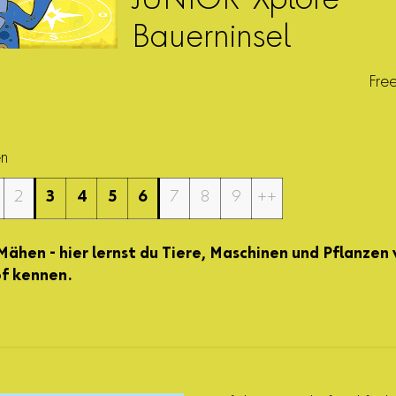
JUNIOR-Xplore
Bauerninsel
Fre
en
2
3
4
5
6
7
8
9
++
ähen - hier lernst du Tiere, Maschinen und Pflanzen
f kennen.