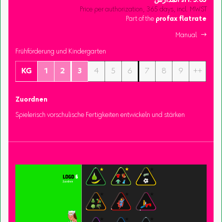
3.05
sFr.
المدارس
Price per authorization, 365 days, incl. MWST
Part of the
profax flatrate
Manual 
Frühförderung und Kindergarten
KG
1
2
3
4
5
6
7
8
9
++
Zuordnen
Spielerisch vorschulische Fertigkeiten entwickeln und stärken