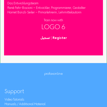
Das Entwicklungsteam
René Fehr-Biscioni – Entwickler, Programmierer, Gestalter
Harriet Bünzli-Seiler – Primarlehrerin, Lehrmittelautorin
Train now with
LOGO 6
Register
|
تسجيل
profaxonline
Support
Video Tutorials
Manuals / Additional Material