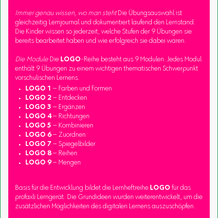
Immer genau wissen, wo man steht
Die Übungsauswahl ist
gleichzeitig Lernjournal und dokumentiert laufend den Lernstand.
Die Kinder wissen so jederzeit, welche Stufen der 9 Übungen sie
bereits bearbeitet haben und wie erfolgreich sie dabei waren.
Die Module
Die
LOGO
-Reihe besteht aus 9 Modulen. Jedes Modul
enthält 9 Übungen zu einem wichtigen thematischen Schwerpunkt
vorschulischen Lernens.
LOGO 1
– Farben und Formen
LOGO 2
– Entdecken
LOGO 3
– Ergänzen
LOGO 4
– Richtungen
LOGO 5
– Kombinieren
LOGO 6
– Zuordnen
LOGO 7
– Spiegelbilder
LOGO 8
– Reihen
LOGO 9
– Mengen
Basis für die Entwicklung bildet die Lernheftreihe
LOGO
für das
profaxli Lerngerät. Die Grundideen wurden weiterentwickelt, um die
zusätzlichen Möglichkeiten des digitalen Lernens auszuschöpfen.