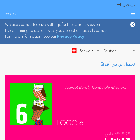
 تسجيل
profax

We use cookies to save settings for the current session.
By continuing to use our site, you accept our use of cookies.
For more information, see our
Privacy Policy
.
Schweiz
︎ تحميل بي دي أف
Harriet Bünzli, René Fehr-Biscioni
LOGO 6
خاص sFr. 5.25