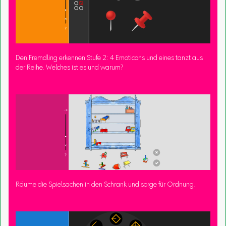
Den Fremdling erkennen Stufe 2: 4 Emoticons und eines tanzt aus
der Reihe. Welches ist es und warum?
Räume die Spielsachen in den Schrank und sorge für Ordnung.