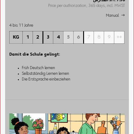
7.50
sFr.
المدارس
Price per authorization, 365 days, incl. MWST
Manual 
4 bis 11 Jahre
KG
1
2
3
4
5
6
7
8
9
++
Damit die Schule gelingt:
Früh Deutsch lernen
Selbstständig Lernen lernen
Die Erstsprache einbeziehen