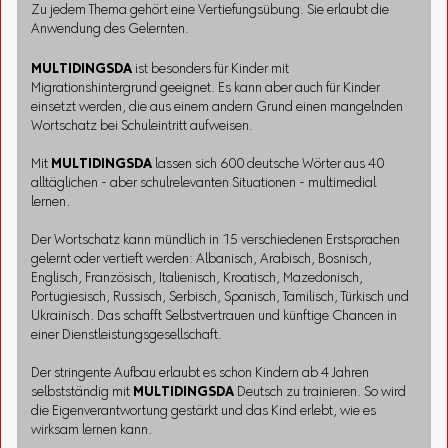
Zu jedem Thema gehört eine Vertiefungsübung. Sie erlaubt die
Anwendung des Gelernten.
MULTIDINGSDA
ist besonders für Kinder mit
Migrationshintergrund geeignet. Es kann aber auch für Kinder
einsetzt werden, die aus einem andern Grund einen mangelnden
Wortschatz bei Schuleintritt aufweisen.
Mit
MULTIDINGSDA
lassen sich 600 deutsche Wörter aus 40
alltäglichen - aber schulrelevanten Situationen - multimedial
lernen.
Der Wortschatz kann mündlich in 15 verschiedenen Erstsprachen
gelernt oder vertieft werden: Albanisch, Arabisch, Bosnisch,
Englisch, Französisch, Italienisch, Kroatisch, Mazedonisch,
Portugiesisch, Russisch, Serbisch, Spanisch, Tamilisch, Türkisch und
Ukrainisch. Das schafft Selbstvertrauen und künftige Chancen in
einer Dienstleistungsgesellschaft.
Der stringente Aufbau erlaubt es schon Kindern ab 4 Jahren
selbstständig mit
MULTIDINGSDA
Deutsch zu trainieren. So wird
die Eigenverantwortung gestärkt und das Kind erlebt, wie es
wirksam lernen kann.