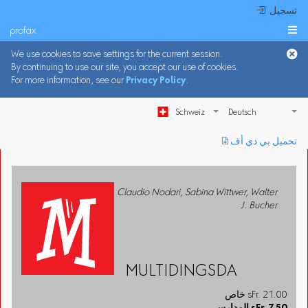
 تسجيل
profax

We use cookies to save settings for the current session.
By continuing to use our site, you accept our use of cookies.
For more information, see our
Privacy Policy
.
Schweiz
︎ تحميل بي دي أف
Claudio Nodari, Sabina Wittwer, Walter
J. Bucher
MULTIDINGSDA
خاص sFr. 21.00