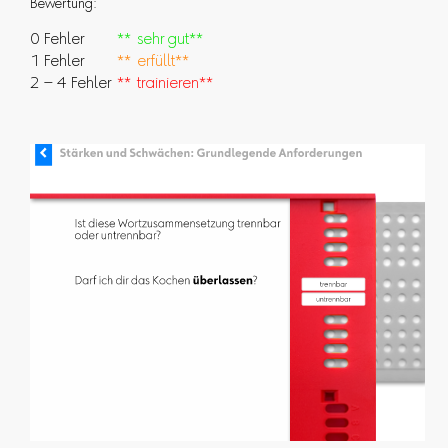
Bewertung:
0 Fehler
** sehr gut**
1 Fehler
** erfüllt**
2 – 4 Fehler
** trainieren**