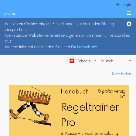
 Login
profax

Wir setzen Cookies ein, um Einstellungen zur laufenden Sitzung
zu speichern.
Wenn Sie die Website weiter nutzen, gehen wir von Ihrem Einverständnis
aus.
Weitere Informationen finden Sie unter
Datenschutz
.
Schweiz
︎ pdf laden
Handbuch
© profax Verlag
AG
Regeltrainer
Pro
8. Klasse – Erwachsenenbildung