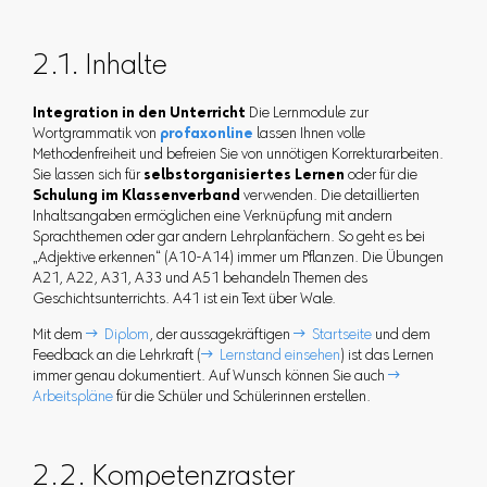
2.1. Inhalte
Integration in den Unterricht
Die Lernmodule zur
Wortgrammatik von
profaxonline
lassen Ihnen volle
Methodenfreiheit und befreien Sie von unnötigen Korrekturarbeiten.
Sie lassen sich für
selbstorganisiertes Lernen
oder für die
Schulung im Klassenverband
verwenden. Die detaillierten
Inhaltsangaben ermöglichen eine Verknüpfung mit andern
Sprachthemen oder gar andern Lehrplanfächern. So geht es bei
„Adjektive erkennen“ (A10-A14) immer um Pflanzen. Die Übungen
A21, A22, A31, A33 und A51 behandeln Themen des
Geschichtsunterrichts. A41 ist ein Text über Wale.
Mit dem
 Diplom
, der aussagekräftigen
 Startseite
und dem
Feedback an die Lehrkraft (
 Lernstand einsehen
) ist das Lernen
immer genau dokumentiert. Auf Wunsch können Sie auch

Arbeitspläne
für die Schüler und Schülerinnen erstellen.
2.2. Kompetenzraster