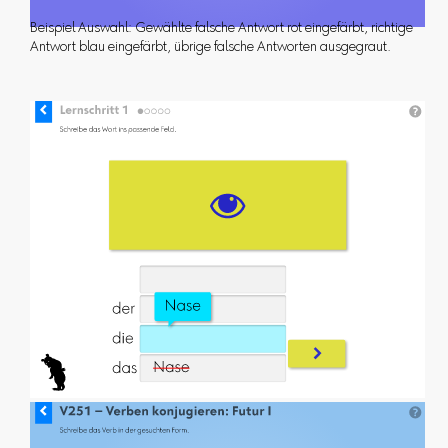
Beispiel Auswahl: Gewählte falsche Antwort rot eingefärbt, richtige
Antwort blau eingefärbt, übrige falsche Antworten ausgegraut.