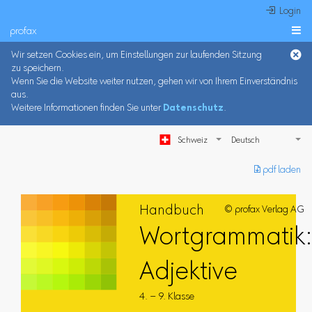
 Login
profax

Wir setzen Cookies ein, um Einstellungen zur laufenden Sitzung
zu speichern.
Wenn Sie die Website weiter nutzen, gehen wir von Ihrem Einverständnis
aus.
Weitere Informationen finden Sie unter
Datenschutz
.
Schweiz
︎ pdf laden
Handbuch
© profax Verlag AG
Wortgrammatik
Adjektive
4. – 9. Klasse