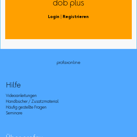
dob plus
Login
|
Registrieren
profaxonline
Hilfe
Videoanleitungen
Handbücher / Zusatzmaterial
Häufig gestellte Fragen
Seminare