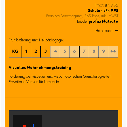
Privat sFr. 9.95
Schulen
sFr.
9.95
Preis pro Berechtigung, 365 Tage, inkl. MWST
Teil der
profax Flatrate
Handbuch 
Frühförderung und Heilpädagogik
KG
1
2
3
4
5
6
7
8
9
++
Visuelles Wahrnehmungstraining
Förderung der visuellen und visuomotorischen Grundfertigkeiten
Erweiterte Version für Lernende.