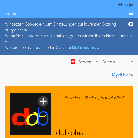
 Login
profax

Wir setzen Cookies ein, um Einstellungen zur laufenden Sitzung
zu speichern.
Wenn Sie die Website weiter nutzen, gehen wir von Ihrem Einverständnis
aus.
Weitere Informationen finden Sie unter
Datenschutz
.
Schweiz
︎ pdf laden
René Fehr-Biscioni, Harriet Bünzli
dob plus