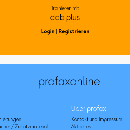
Trainieren mit
dob plus
Login
|
Registrieren
profaxonline
Über profax
leitungen
Kontakt und Impressum
her / Zusatzmaterial
Aktuelles