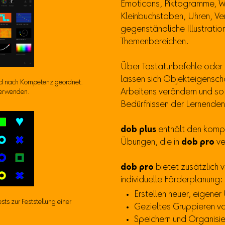
Emoticons, Piktogramme, Wü
Kleinbuchstaben, Uhren, Ve
gegenständliche Illustratio
Themenbereichen.
Über Tastaturbefehle oder
lassen sich Objekteigensch
nd nach Kompetenz geordnet.
Arbeitens verändern und so 
 verwenden.
Bedürfnissen der Lernende
dob plus
enthält den komp
Übungen, die in
dob pro
ve
dob pro
bietet zusätzlich v
individuelle Förderplanung:
Erstellen neuer, eigener
ts zur Feststellung einer
Gezieltes Gruppieren v
Speichern und Organisi