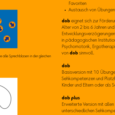
Favoriten
Austausch von Übungen 
dob
eignet sich zur Förder
Alter von 2 bis 6 Jahren un
Entwicklungsverzögerungen
in pädagogischen Institutio
Psychomotorik, Ergotherapie
von
dob
sinnvoll.
de alle Sprechblasen in der gleichen
dob
Basisversion mit 10 Übunge
Sehkompetenzen und Platzha
Kinder und Eltern oder als 
dob plus
Erweiterte Version mit all
unterschiedlichen Sehkompet