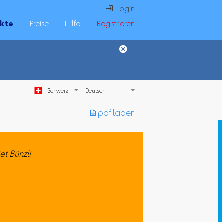
 Login
ukte
Preise
Hilfe
Registrieren
Schweiz
︎ pdf laden
et Bünzli