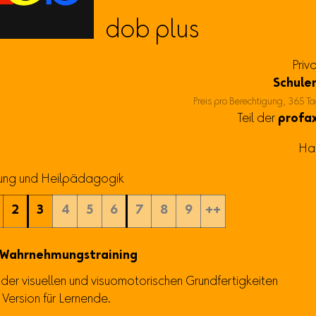
dob plus
Priv
Schule
Preis pro Berechtigung, 365 Ta
Teil der
profax
Ha
rung und Heilpädagogik
2
3
4
5
6
7
8
9
++
s Wahrnehmungstraining
der visuellen und visuomotorischen Grundfertigkeiten
 Version für Lernende.