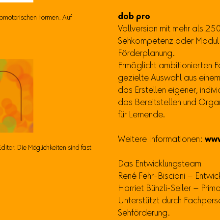
dob pro
omotorischen Formen. Auf
Vollversion mit mehr als 
Sehkompetenz oder Modul un
Förderplanung.
Ermöglicht ambitionierten 
gezielte Auswahl aus einem
das Erstellen eigener, ind
das Bereitstellen und Orga
für Lernende.
Weitere Informationen:
www
itor. Die Möglichkeiten sind fast
Das Entwicklungsteam
René Fehr-Biscioni – Entwic
Harriet Bünzli-Seiler – Prima
Unterstützt durch Fachper
Sehförderung.