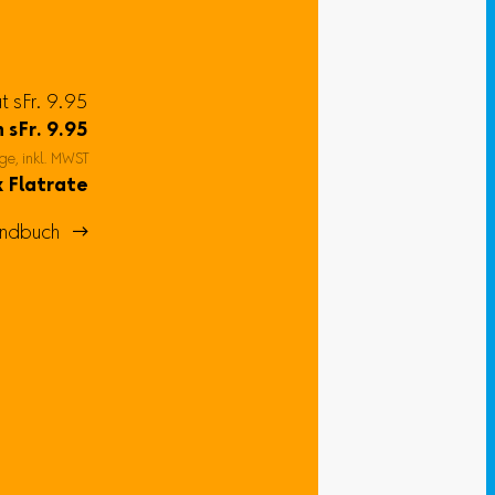
at sFr. 9.95
n
sFr.
9.95
ge, inkl. MWST
 Flatrate
ndbuch 