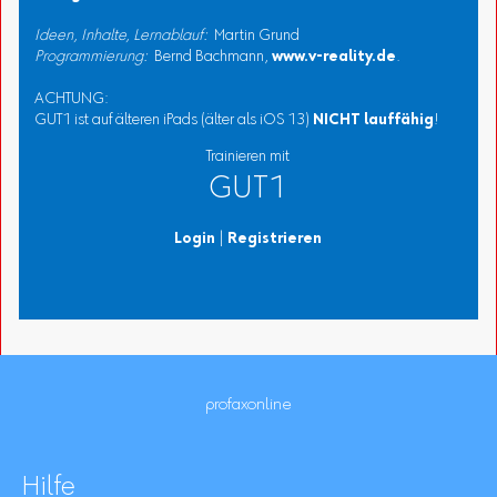
Ideen, Inhalte, Lernablauf:
Martin Grund
Programmierung:
Bernd Bachmann,
www.v-reality.de
.
ACHTUNG:
GUT1 ist auf älteren iPads (älter als iOS 13)
NICHT lauffähig
!
Trainieren mit
GUT1
Login
|
Registrieren
profaxonline
Hilfe