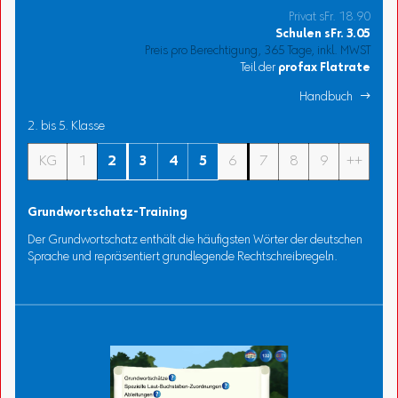
Privat sFr. 18.90
Schulen
sFr.
3.05
Preis pro Berechtigung, 365 Tage, inkl. MWST
Teil der
profax Flatrate
Handbuch 
2. bis 5. Klasse
KG
1
2
3
4
5
6
7
8
9
++
Grundwortschatz-Training
Der Grundwortschatz enthält die häufigsten Wörter der deutschen
Sprache und repräsentiert grundlegende Rechtschreibregeln.