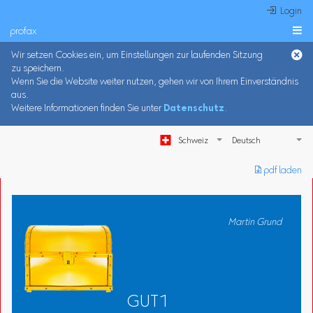
 Login
profax

Wir setzen Cookies ein, um Einstellungen zur laufenden Sitzung
zu speichern.
Wenn Sie die Website weiter nutzen, gehen wir von Ihrem Einverständnis
aus.
Weitere Informationen finden Sie unter
Datenschutz
.
Schweiz
︎ pdf laden
Martin Grund
GUT1