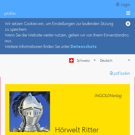
 Login
profax

Wir setzen Cookies ein, um Einstellungen zur laufenden Sitzung
zu speichern.
Wenn Sie die Website weiter nutzen, gehen wir von Ihrem Einverständnis
aus.
Weitere Informationen finden Sie unter
Datenschutz
.
Schweiz
︎ pdf laden
INGOLDVerlag
Hörwelt Ritter