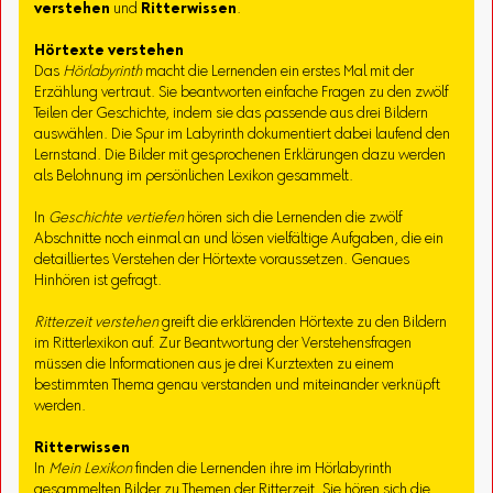
verstehen
und
Ritterwissen
.
Hörtexte verstehen
Das
Hörlabyrinth
macht die Lernenden ein erstes Mal mit der
Erzählung vertraut. Sie beantworten einfache Fragen zu den zwölf
Teilen der Geschichte, indem sie das passende aus drei Bildern
auswählen. Die Spur im Labyrinth dokumentiert dabei laufend den
Lernstand. Die Bilder mit gesprochenen Erklärungen dazu werden
als Belohnung im persönlichen Lexikon gesammelt.
In
Geschichte vertiefen
hören sich die Lernenden die zwölf
Abschnitte noch einmal an und lösen vielfältige Aufgaben, die ein
detailliertes Verstehen der Hörtexte voraussetzen. Genaues
Hinhören ist gefragt.
Ritterzeit verstehen
greift die erklärenden Hörtexte zu den Bildern
im Ritterlexikon auf. Zur Beantwortung der Verstehensfragen
müssen die Informationen aus je drei Kurztexten zu einem
bestimmten Thema genau verstanden und miteinander verknüpft
werden.
Ritterwissen
In
Mein Lexikon
finden die Lernenden ihre im Hörlabyrinth
gesammelten Bilder zu Themen der Ritterzeit. Sie hören sich die