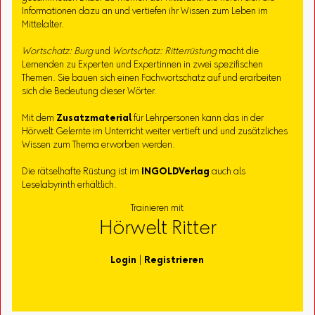
Informationen dazu an und vertiefen ihr Wissen zum Leben im
Mittelalter.
Wortschatz: Burg
und
Wortschatz: Ritterrüstung
macht die
Lernenden zu Experten und Expertinnen in zwei spezifischen
Themen. Sie bauen sich einen Fachwortschatz auf und erarbeiten
sich die Bedeutung dieser Wörter.
Mit dem
Zusatzmaterial
für Lehrpersonen kann das in der
Hörwelt Gelernte im Unterricht weiter vertieft und und zusätzliches
Wissen zum Thema erworben werden.
Die rätselhafte Rüstung ist im
INGOLD
Verlag
auch als
Leselabyrinth erhältlich.
Trainieren mit
Hörwelt Ritter
Login
|
Registrieren