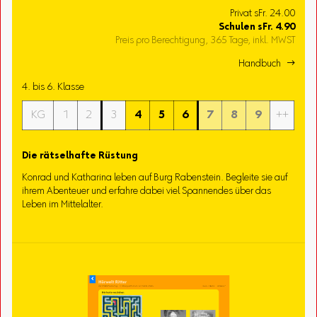
Privat sFr. 24.00
Schulen
sFr.
4.90
Preis pro Berechtigung, 365 Tage, inkl. MWST
Handbuch 
4. bis 6. Klasse
KG
1
2
3
4
5
6
7
8
9
++
Die rätselhafte Rüstung
Konrad und Katharina leben auf Burg Rabenstein. Begleite sie auf
ihrem Abenteuer und erfahre dabei viel Spannendes über das
Leben im Mittelalter.