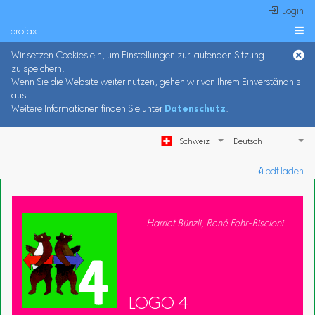
 Login
profax

Wir setzen Cookies ein, um Einstellungen zur laufenden Sitzung
zu speichern.
Wenn Sie die Website weiter nutzen, gehen wir von Ihrem Einverständnis
aus.
Weitere Informationen finden Sie unter
Datenschutz
.
Schweiz
︎ pdf laden
Harriet Bünzli, René Fehr-Biscioni
LOGO 4