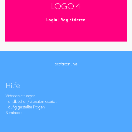
LOGO 4
Login
|
Registrieren
profaxonline
Hilfe
Videoanleitungen
Handbücher / Zusatzmaterial
Häufig gestellte Fragen
Seminare