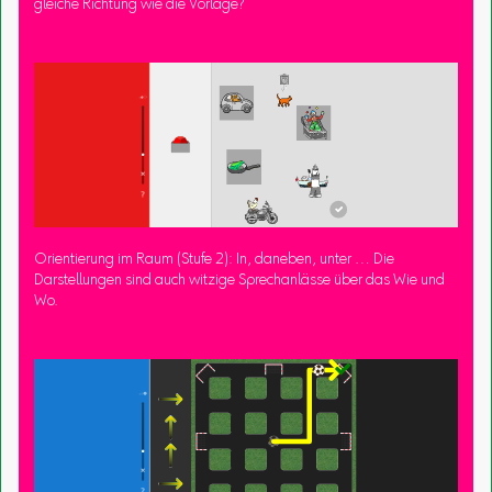
gleiche Richtung wie die Vorlage?
Orientierung im Raum (Stufe 2): In, daneben, unter … Die
Darstellungen sind auch witzige Sprechanlässe über das Wie und
Wo.