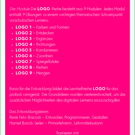
Die Module
Die
LOGO
-Reihe besteht aus 9 Modulen. Jedes Modul
enthält 9 Übungen zu einem wichtigen thematischen Schwerpunkt
vorschulischen Lernens.
LOGO 1
– Farben und Formen
LOGO 2
– Entdecken
LOGO 3
– Ergänzen
LOGO 4
– Richtungen
LOGO 5
– Kombinieren
LOGO 6
– Zuordnen
LOGO 7
– Spiegelbilder
LOGO 8
– Reihen
LOGO 9
– Mengen
Basis für die Entwicklung bildet die Lernheftreihe
LOGO
für das
profaxli Lerngerät. Die Grundideen wurden weiterentwickelt, um die
zusätzlichen Möglichkeiten des digitalen Lernens auszuschöpfen.
Das Entwicklungsteam
René Fehr-Biscioni – Entwickler, Programmierer, Gestalter
Harriet Bünzli-Seiler – Primarlehrerin, Lehrmittelautorin
Trainieren mit