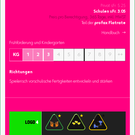
Privat sFr. 5.25
Schulen
sFr.
3.05
Preis pro Berechtigung, 365 Tage, inkl. MWST
Teil der
profax Flatrate
Handbuch 
Frühförderung und Kindergarten
KG
1
2
3
4
5
6
7
8
9
++
Richtungen
Spielerisch vorschulische Fertigkeiten entwickeln und stärken