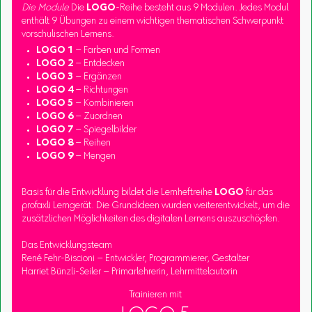
Die Module
Die
LOGO
-Reihe besteht aus 9 Modulen. Jedes Modul
enthält 9 Übungen zu einem wichtigen thematischen Schwerpunkt
vorschulischen Lernens.
LOGO 1
– Farben und Formen
LOGO 2
– Entdecken
LOGO 3
– Ergänzen
LOGO 4
– Richtungen
LOGO 5
– Kombinieren
LOGO 6
– Zuordnen
LOGO 7
– Spiegelbilder
LOGO 8
– Reihen
LOGO 9
– Mengen
Basis für die Entwicklung bildet die Lernheftreihe
LOGO
für das
profaxli Lerngerät. Die Grundideen wurden weiterentwickelt, um die
zusätzlichen Möglichkeiten des digitalen Lernens auszuschöpfen.
Das Entwicklungsteam
René Fehr-Biscioni – Entwickler, Programmierer, Gestalter
Harriet Bünzli-Seiler – Primarlehrerin, Lehrmittelautorin
Trainieren mit