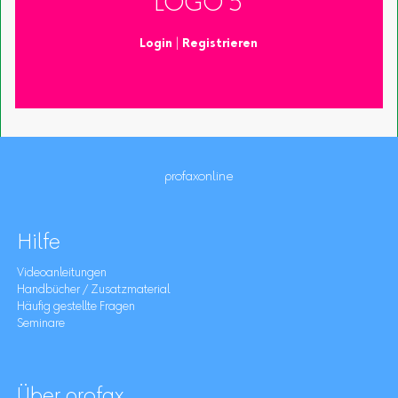
LOGO 5
Login
|
Registrieren
profaxonline
Hilfe
Videoanleitungen
Handbücher / Zusatzmaterial
Häufig gestellte Fragen
Seminare
Über profax