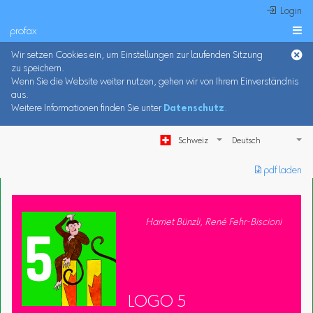
 Login
profax

Wir setzen Cookies ein, um Einstellungen zur laufenden Sitzung
zu speichern.
Wenn Sie die Website weiter nutzen, gehen wir von Ihrem Einverständnis
aus.
Weitere Informationen finden Sie unter
Datenschutz
.
Schweiz
︎ pdf laden
Harriet Bünzli, René Fehr-Biscioni
LOGO 5