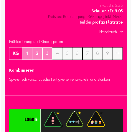
Privat sFr. 5.25
Schulen
sFr.
3.05
Preis pro Berechtigung, 365 Tage, inkl. MWST
Teil der
profax Flatrate
Handbuch 
Frühförderung und Kindergarten
KG
1
2
3
4
5
6
7
8
9
++
Kombinieren
Spielerisch vorschulische Fertigkeiten entwickeln und stärken