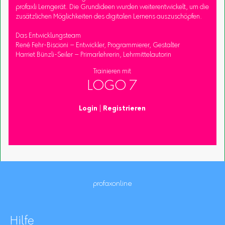
profaxli Lerngerät. Die Grundideen wurden weiterentwickelt, um die
zusätzlichen Möglichkeiten des digitalen Lernens auszuschöpfen.
Das Entwicklungsteam
René Fehr-Biscioni – Entwickler, Programmierer, Gestalter
Harriet Bünzli-Seiler – Primarlehrerin, Lehrmittelautorin
Trainieren mit
LOGO 7
Login
|
Registrieren
profaxonline
Hilfe