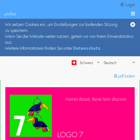
 Login
profax

Wir setzen Cookies ein, um Einstellungen zur laufenden Sitzung
zu speichern.
Wenn Sie die Website weiter nutzen, gehen wir von Ihrem Einverständnis
aus.
Weitere Informationen finden Sie unter
Datenschutz
.
Schweiz
︎ pdf laden
Harriet Bünzli, René Fehr-Biscioni
LOGO 7