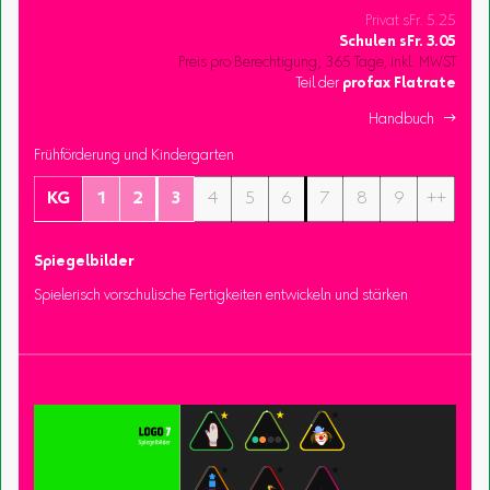
Privat sFr. 5.25
Schulen
sFr.
3.05
Preis pro Berechtigung, 365 Tage, inkl. MWST
Teil der
profax Flatrate
Handbuch 
Frühförderung und Kindergarten
KG
1
2
3
4
5
6
7
8
9
++
Spiegelbilder
Spielerisch vorschulische Fertigkeiten entwickeln und stärken