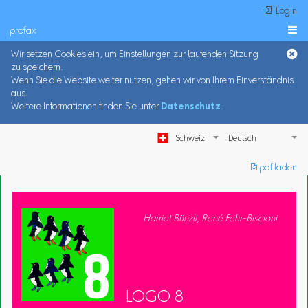
 Login
profax

Wir setzen Cookies ein, um Einstellungen zur laufenden Sitzung
zu speichern.
Wenn Sie die Website weiter nutzen, gehen wir von Ihrem Einverständnis
aus.
Weitere Informationen finden Sie unter
Datenschutz
.
Schweiz
︎ pdf laden
Harriet Bünzli, René Fehr-Biscioni
LOGO 8