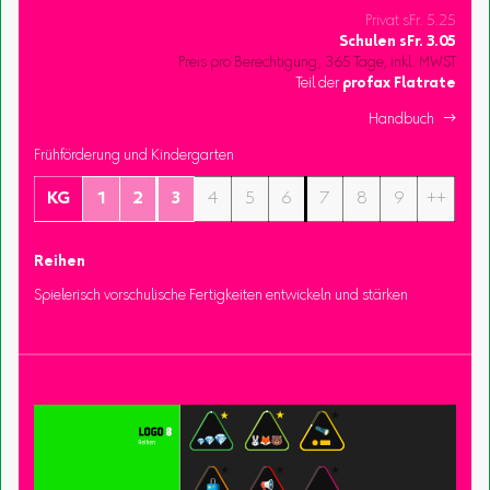
Privat sFr. 5.25
Schulen
sFr.
3.05
Preis pro Berechtigung, 365 Tage, inkl. MWST
Teil der
profax Flatrate
Handbuch 
Frühförderung und Kindergarten
KG
1
2
3
4
5
6
7
8
9
++
Reihen
Spielerisch vorschulische Fertigkeiten entwickeln und stärken