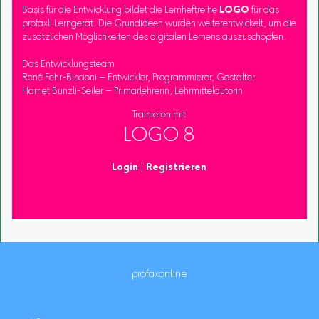
Basis für die Entwicklung bildet die Lernheftreihe
LOGO
für das
profaxli Lerngerät. Die Grundideen wurden weiterentwickelt, um die
zusätzlichen Möglichkeiten des digitalen Lernens auszuschöpfen.
Das Entwicklungsteam
René Fehr-Biscioni – Entwickler, Programmierer, Gestalter
Harriet Bünzli-Seiler – Primarlehrerin, Lehrmittelautorin
Trainieren mit
LOGO 8
Login
|
Registrieren
profaxonline