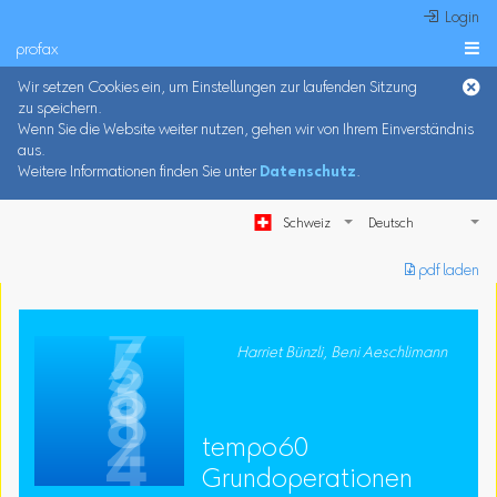
 Login
profax

Wir setzen Cookies ein, um Einstellungen zur laufenden Sitzung
zu speichern.
Wenn Sie die Website weiter nutzen, gehen wir von Ihrem Einverständnis
aus.
Weitere Informationen finden Sie unter
Datenschutz
.
Schweiz
︎ pdf laden
Harriet Bünzli, Beni Aeschlimann
tempo60
Grundoperationen