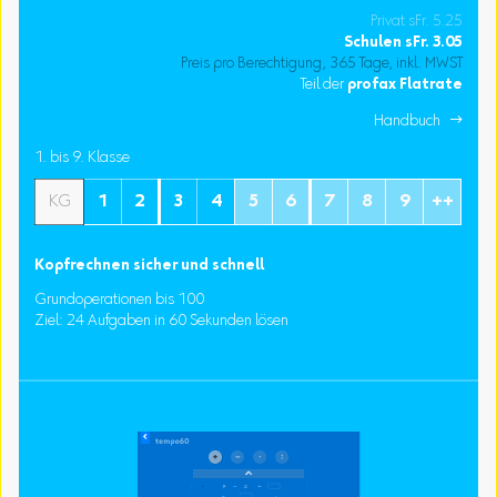
Privat sFr. 5.25
Schulen
sFr.
3.05
Preis pro Berechtigung, 365 Tage, inkl. MWST
Teil der
profax Flatrate
Handbuch 
1. bis 9. Klasse
KG
1
2
3
4
5
6
7
8
9
++
Kopfrechnen sicher und schnell
Grundoperationen bis 100
Ziel: 24 Aufgaben in 60 Sekunden lösen