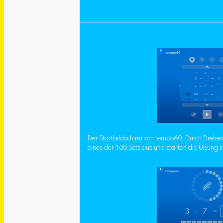
Der Startbildschirm von tempo60. Durch Drehe
eines der 100 Sets aus und starten die Übung i