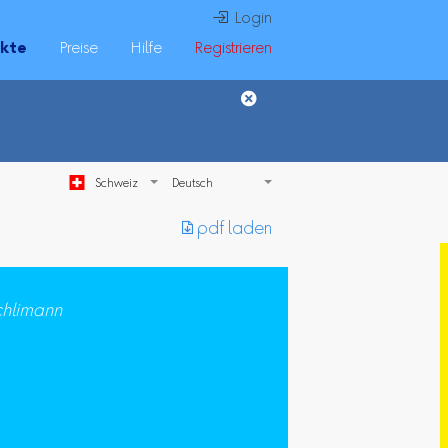
 Login
ukte
Preise
Hilfe
Registrieren
Schweiz
︎ pdf laden
schlimann