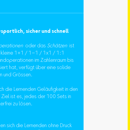
sportlich, sicher und schnell
operationen
oder das
Schätzen
ist
s kleine 1+1 / 1–1 / 1x1 / 1:1
undoperationen im Zahlenraum bis
ert hat, verfügt über eine solide
en und Grössen.
ch die Lernenden Geläufigkeit in den
iel ist es, jedes der 100 Sets in
rfrei zu lösen.
en sich die Lernenden ohne Druck