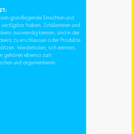
21:
üssen grundlegende Einsichten und
 verfügbar
haben. Schülerinnen und
aleins auswendig kennen, sind in der
leins zu erschliessen oder Produkte
ätzen. Wiederholen, sich erinnern,
ren gehören ebenso zum
schen und argumentieren.