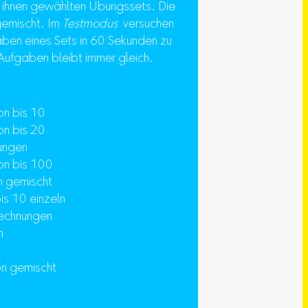
on ihnen gewählten Übungssets. Die
gemischt. Im
Testmodus
versuchen
aben eines Sets in 60 Sekunden zu
Aufgaben bleibt immer gleich.
on bis 10
on bis 20
nungen
on bis 100
n gemischt
bis 10 einzeln
lrechnungen
n
ion gemischt