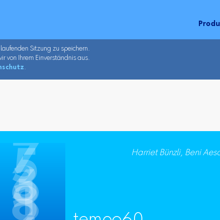
Prod
 laufenden Sitzung zu speichern.
ir von Ihrem Einverständnis aus.
nschutz
.
Harriet Bünzli, Beni Ae