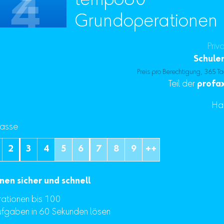
tempo60
Grundoperationen
Priv
Schule
Preis pro Berechtigung, 365 Ta
Teil der
profax
Ha
lasse
2
3
4
5
6
7
8
9
++
en sicher und schnell
ationen bis 100
ufgaben in 60 Sekunden lösen