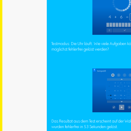
Testmodus: Die Uhr läuft. Wie viele Aufgaben 
möglichst fehlerfrei gelöst werden?
Das Resultat aus dem Test erscheint auf der Wa
wurden fehlerfrei in 53 Sekunden gelöst.