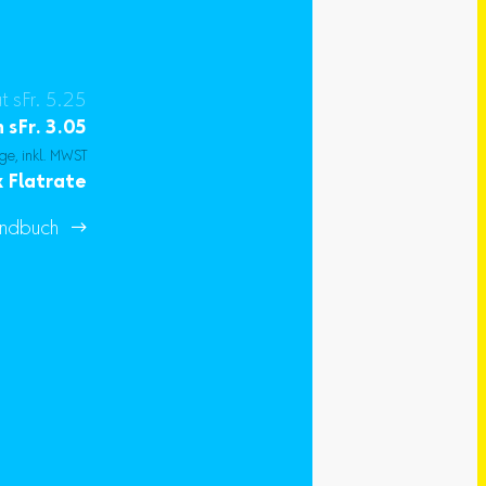
at sFr. 5.25
n
sFr.
3.05
ge, inkl. MWST
 Flatrate
ndbuch 