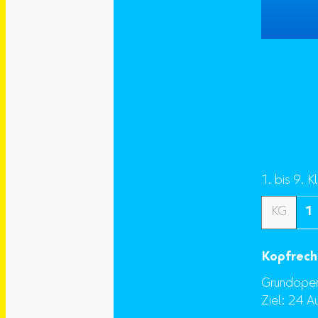
1. bis 9. K
KG
1
Kopfrechn
Grundoper
Ziel: 24 A