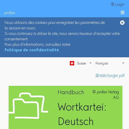
 Login
profax

Nous utilisons des cookies pour enregistrer les paramètres de
la session en cours.
Si vous continuez à utiliser le site, nous serons heureux d'accepter votre
consentement.
Pour plus d'informations, consultez notre
Politique de confidentialité
.
Suisse
︎ télécharger pdf
Handbuch
© profax Verlag
AG
Wortkartei:
Deutsch