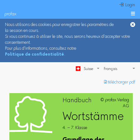
 Login
profax

Nous utilisons des cookies pour enregistrer les paramètres de
la session en cours.
Si vous continuez à utiliser le site, nous serons heureux d'accepter votre
consentement.
Pour plus d'informations, consultez notre
Politique de confidentialité
.
Suisse
︎ télécharger pdf
Handbuch
© profax Verlag
AG
Wortstämme
4. – 7. Klasse