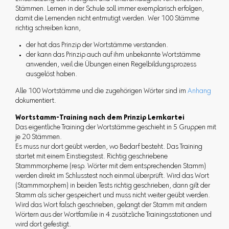
Stämmen. Lernen in der Schule soll immer exemplarisch erfolgen,
damit die Lernenden nicht entmutigt werden. Wer 100 Stämme
richtig schreiben kann,
der hat das Prinzip der Wortstämme verstanden.
der kann das Prinzip auch auf ihm unbekannte Wortstämme
anwenden, weil die Übungen einen Regelbildungsprozess
ausgelöst haben.
Alle 100 Wortstämme und die zugehörigen Wörter sind im
Anhang
dokumentiert.
Wortstamm-Training nach dem Prinzip Lernkartei
Das eigentliche Training der Wortstämme geschieht in 5 Gruppen mit
je 20 Stämmen.
Es muss nur dort geübt werden, wo Bedarf besteht. Das Training
startet mit einem Einstiegstest. Richtig geschriebene
Stammmorpheme (resp. Wörter mit dem entsprechenden Stamm)
werden direkt im Schlusstest noch einmal überprüft. Wird das Wort
(Stammmorphem) in beiden Tests richtig geschrieben, dann gilt der
Stamm als sicher gespeichert und muss nicht weiter geübt werden.
Wird das Wort falsch geschrieben, gelangt der Stamm mit andern
Wörtern aus der Wortfamilie in 4 zusätzliche Trainingsstationen und
wird dort gefestigt.