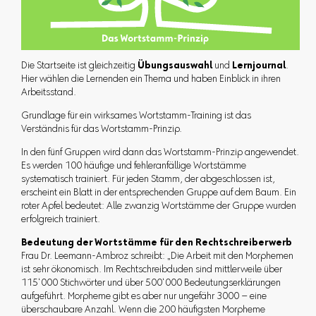
Die Startseite ist gleichzeitig
Übungsauswahl
und
Lernjournal
.
Hier wählen die Lernenden ein Thema und haben Einblick in ihren
Arbeitsstand.
Grundlage für ein wirksames Wortstamm-Training ist das
Verständnis für das Wortstamm-Prinzip.
In den fünf Gruppen wird dann das Wortstamm-Prinzip angewendet.
Es werden 100 häufige und fehleranfällige Wortstämme
systematisch trainiert. Für jeden Stamm, der abgeschlossen ist,
erscheint ein Blatt in der entsprechenden Gruppe auf dem Baum. Ein
roter Apfel bedeutet: Alle zwanzig Wortstämme der Gruppe wurden
erfolgreich trainiert.
Bedeutung der Wortstämme für den Rechtschreiberwerb
Frau Dr. Leemann-Ambroz schreibt: „Die Arbeit mit den Morphemen
ist sehr ökonomisch. Im Rechtschreibduden sind mittlerweile über
115‘000 Stichwörter und über 500‘000 Bedeutungserklärungen
aufgeführt. Morpheme gibt es aber nur ungefähr 3000 – eine
überschaubare Anzahl. Wenn die 200 häufigsten Morpheme