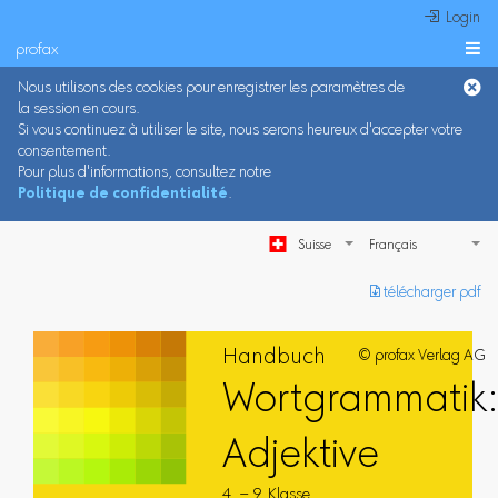
 Login
profax

Nous utilisons des cookies pour enregistrer les paramètres de
la session en cours.
Si vous continuez à utiliser le site, nous serons heureux d'accepter votre
consentement.
Pour plus d'informations, consultez notre
Politique de confidentialité
.
Suisse
︎ télécharger pdf
Handbuch
© profax Verlag AG
Wortgrammatik
Adjektive
4. – 9. Klasse