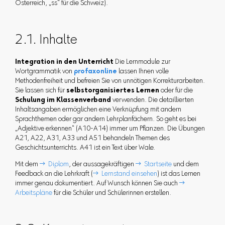
Österreich, „ss“ für die Schweiz).
2.1. Inhalte
Integration in den Unterricht
Die Lernmodule zur
Wortgrammatik von
profaxonline
lassen Ihnen volle
Methodenfreiheit und befreien Sie von unnötigen Korrekturarbeiten.
Sie lassen sich für
selbstorganisiertes Lernen
oder für die
Schulung im Klassenverband
verwenden. Die detaillierten
Inhaltsangaben ermöglichen eine Verknüpfung mit andern
Sprachthemen oder gar andern Lehrplanfächern. So geht es bei
„Adjektive erkennen“ (A10-A14) immer um Pflanzen. Die Übungen
A21, A22, A31, A33 und A51 behandeln Themen des
Geschichtsunterrichts. A41 ist ein Text über Wale.
Mit dem
 Diplom
, der aussagekräftigen
 Startseite
und dem
Feedback an die Lehrkraft (
 Lernstand einsehen
) ist das Lernen
immer genau dokumentiert. Auf Wunsch können Sie auch

Arbeitspläne
für die Schüler und Schülerinnen erstellen.