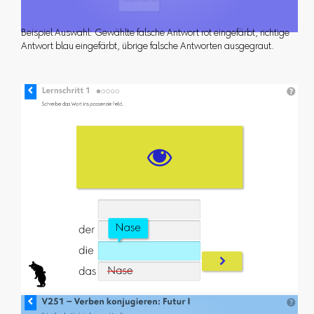
Beispiel Auswahl: Gewählte falsche Antwort rot eingefärbt, richtige
Antwort blau eingefärbt, übrige falsche Antworten ausgegraut.