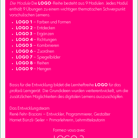
Die Module
Die
LOGO
-Reihe besteht aus 9 Modulen. Jedes Modul
enthält 9 Übungen zu einem wichtigen thematischen Schwerpunkt
vorschulischen Lernens.
LOGO 1
– Farben und Formen
LOGO 2
– Entdecken
LOGO 3
– Ergänzen
LOGO 4
– Richtungen
LOGO 5
– Kombinieren
LOGO 6
– Zuordnen
LOGO 7
– Spiegelbilder
LOGO 8
– Reihen
LOGO 9
– Mengen
Basis für die Entwicklung bildet die Lernheftreihe
LOGO
für das
profaxli Lerngerät. Die Grundideen wurden weiterentwickelt, um die
zusätzlichen Möglichkeiten des digitalen Lernens auszuschöpfen.
Das Entwicklungsteam
René Fehr-Biscioni – Entwickler, Programmierer, Gestalter
Harriet Bünzli-Seiler – Primarlehrerin, Lehrmittelautorin
Formez-vous avec