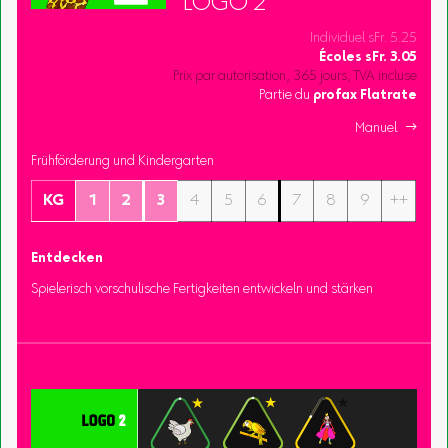
LOGO 2
Individuel sFr. 5.25
Écoles
sFr.
3.05
Prix par autorisation, 365 jours, TVA incluse
Partie du
profax Flatrate
Manuel 
Frühförderung und Kindergarten
KG
1
2
3
4
5
6
7
8
9
++
Entdecken
Spielerisch vorschulische Fertigkeiten entwickeln und stärken