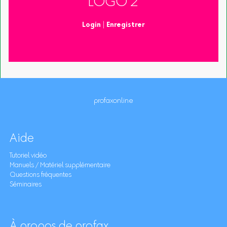
LOGO 2
Login
|
Enregistrer
profaxonline
Aide
Tutoriel vidéo
Manuels / Matériel supplémentaire
Questions fréquentes
Séminaires
À propos de profax