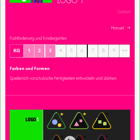
LOGO 1
Gratuit
Manuel 
Frühförderung und Kindergarten
KG
1
2
3
4
5
6
7
8
9
++
Farben und Formen
Spielerisch vorschulische Fertigkeiten entwickeln und stärken