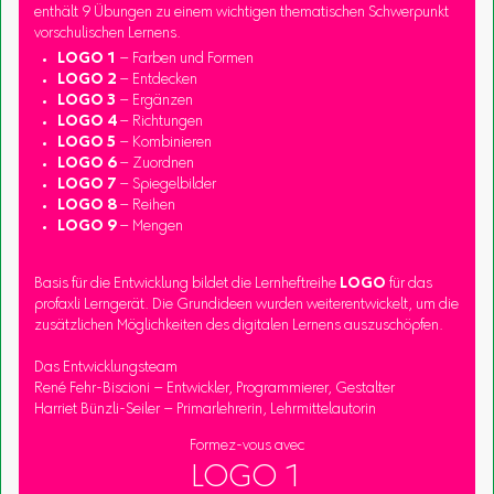
enthält 9 Übungen zu einem wichtigen thematischen Schwerpunkt
vorschulischen Lernens.
LOGO 1
– Farben und Formen
LOGO 2
– Entdecken
LOGO 3
– Ergänzen
LOGO 4
– Richtungen
LOGO 5
– Kombinieren
LOGO 6
– Zuordnen
LOGO 7
– Spiegelbilder
LOGO 8
– Reihen
LOGO 9
– Mengen
Basis für die Entwicklung bildet die Lernheftreihe
LOGO
für das
profaxli Lerngerät. Die Grundideen wurden weiterentwickelt, um die
zusätzlichen Möglichkeiten des digitalen Lernens auszuschöpfen.
Das Entwicklungsteam
René Fehr-Biscioni – Entwickler, Programmierer, Gestalter
Harriet Bünzli-Seiler – Primarlehrerin, Lehrmittelautorin
Formez-vous avec
LOGO 1