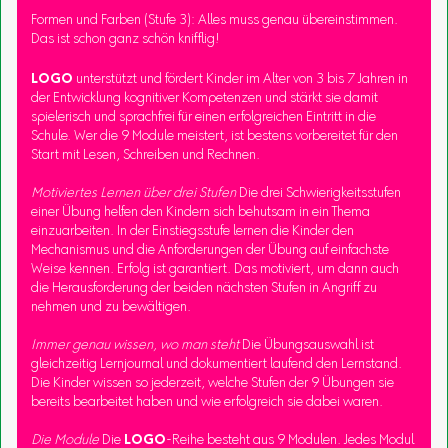
Formen und Farben (Stufe 3): Alles muss genau übereinstimmen.
Das ist schon ganz schön knifflig!
LOGO
unterstützt und fördert Kinder im Alter von 3 bis 7 Jahren in
der Entwicklung kognitiver Kompetenzen und stärkt sie damit
spielerisch und sprachfrei für einen erfolgreichen Eintritt in die
Schule. Wer die 9 Module meistert, ist bestens vorbereitet für den
Start mit Lesen, Schreiben und Rechnen.
Motiviertes Lernen über drei Stufen
Die drei Schwierigkeitsstufen
einer Übung helfen den Kindern sich behutsam in ein Thema
einzuarbeiten. In der Einstiegsstufe lernen die Kinder den
Mechanismus und die Anforderungen der Übung auf einfachste
Weise kennen. Erfolg ist garantiert. Das motiviert, um dann auch
die Herausforderung der beiden nächsten Stufen in Angriff zu
nehmen und zu bewältigen.
Immer genau wissen, wo man steht
Die Übungsauswahl ist
gleichzeitig Lernjournal und dokumentiert laufend den Lernstand.
Die Kinder wissen so jederzeit, welche Stufen der 9 Übungen sie
bereits bearbeitet haben und wie erfolgreich sie dabei waren.
Die Module
Die
LOGO
-Reihe besteht aus 9 Modulen. Jedes Modul