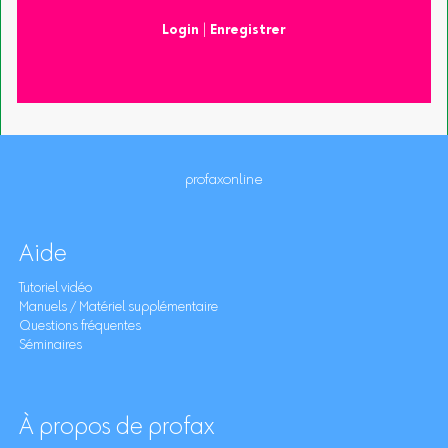
Login
|
Enregistrer
profaxonline
Aide
Tutoriel vidéo
Manuels / Matériel supplémentaire
Questions fréquentes
Séminaires
À propos de profax