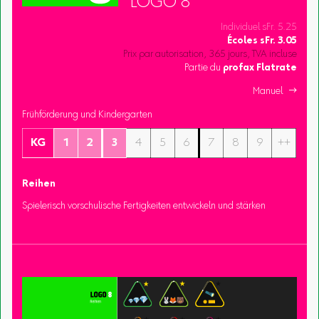
LOGO 8
Individuel sFr. 5.25
Écoles
sFr.
3.05
Prix par autorisation, 365 jours, TVA incluse
Partie du
profax Flatrate
Manuel 
Frühförderung und Kindergarten
KG
1
2
3
4
5
6
7
8
9
++
Reihen
Spielerisch vorschulische Fertigkeiten entwickeln und stärken