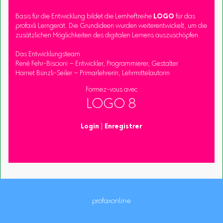
Basis für die Entwicklung bildet die Lernheftreihe
LOGO
für das
profaxli Lerngerät. Die Grundideen wurden weiterentwickelt, um die
zusätzlichen Möglichkeiten des digitalen Lernens auszuschöpfen.
Das Entwicklungsteam
René Fehr-Biscioni – Entwickler, Programmierer, Gestalter
Harriet Bünzli-Seiler – Primarlehrerin, Lehrmittelautorin
Formez-vous avec
LOGO 8
Login
|
Enregistrer
profaxonline