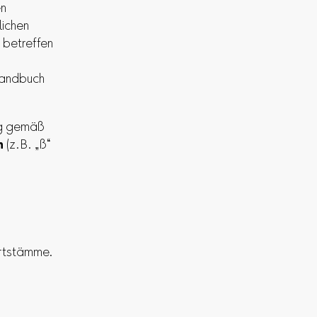
en
lichen
 betreffen
Handbuch
ng gemäß
n
(z.B. „ß“
ortstämme.