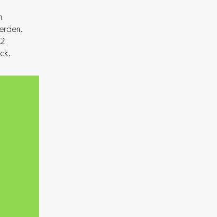
n
werden.
12
ck.