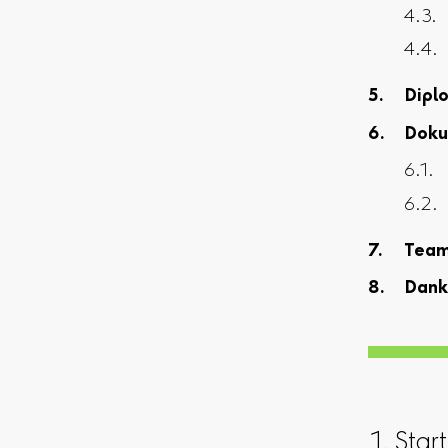
Dipl
Doku
Tea
Dank
1. Star