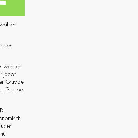
 wählen
ür das
Es werden
r jeden
den Gruppe
der Gruppe
Dr.
konomisch.
 über
nur