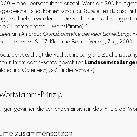
3000 – eine überschaubare Anzahl. Wenn die 200 häufigst
espeichert sind, können schon gut 80% eines durchschnitt
htig geschrieben werden. … Die Rechtschreibschwierigkeiten
 die Grundmorpheme (=Wortstämme).“
 Leemann Ambroz:
Grundbausteine der Rechtschreibung
, 
innen und Lehrer. S. 17, Klett und Balmer Verlag, Zug, 2000
odul berücksichtigt die Rechtschreibung und Zeichensetzu
hnen in Ihrem Admin-Konto gewählten
Landeseinstellunge
hland und Österreich, „ss“ für die Schweiz).
 Wortstamm-Prinzip
ungen gewinnen die Lernenden Einsicht in das Prinzip der W
äume zusammensetzen