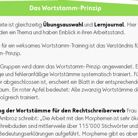
ite ist gleichzeitig
Übungsauswahl
und
Lernjournal
. Hier
den ein Thema und haben Einblick in ihren Arbeitsstand.
für ein wirksames Wortstamm-Training ist das Verständnis f
-Prinzip.
nf Gruppen wird dann das Wortstamm-Prinzip angewendet. 
e und fehleranfällige Wortstämme systematisch trainiert. Fü
 abgeschlossen ist, erscheint ein Blatt in der entsprechen
aum. Ein roter Apfel bedeutet: Alle zwanzig Wortstämme 
lgreich trainiert.
g der Wortstämme für den Rechtschreiberwerb
Frau 
mbroz schreibt: „Die Arbeit mit den Morphemen ist sehr ö
hreibduden sind mittlerweile über 115‘000 Stichwörter und
edeutungserklärungen aufgeführt. Morpheme gibt es aber 