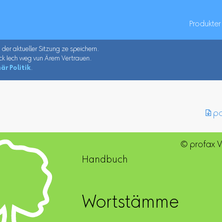
Produkter
u der aktueller Sitzung ze speichern.
ck Iech weg vun Ärem Vertrauen.
är Politik
.
︎ p
© profax 
Handbuch
Wortstämme