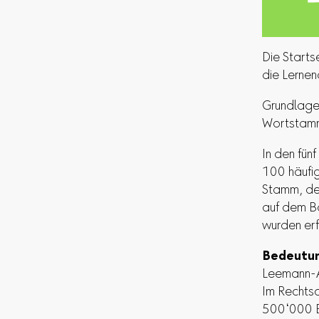
Die Startse
die Lernen
Grundlage 
Wortstamm
In den fü
100 häufig
Stamm, der
auf dem B
wurden erfo
Bedeutun
Leemann-A
Im Rechtsc
500‘000 B