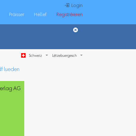
 Login
Präisser
Hëllef
Registréieren
Schweiz
df lueden
Verlag AG