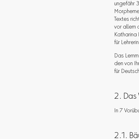
ungefähr 
Morpheme g
Textes ric
vor allem
Katharina
für Lehrer
Das Lernm
den von I
für Deutsc
2. Das
In 7 Vorüb
2.1. B