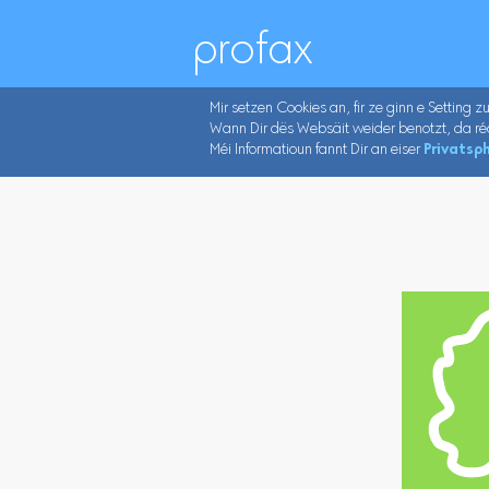
profax
Mir setzen Cookies an, fir ze ginn e Setting z
Wann Dir dës Websäit weider benotzt, da ré
Méi Informatioun fannt Dir an eiser
Privatsph