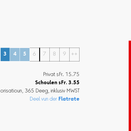
3
4
5
6
7
8
9
++
Privat sFr. 15.75
Schoulen
sFr.
3.55
torisatioun, 365 Deeg, inklusiv MWST
Deel vun der
Flatrate