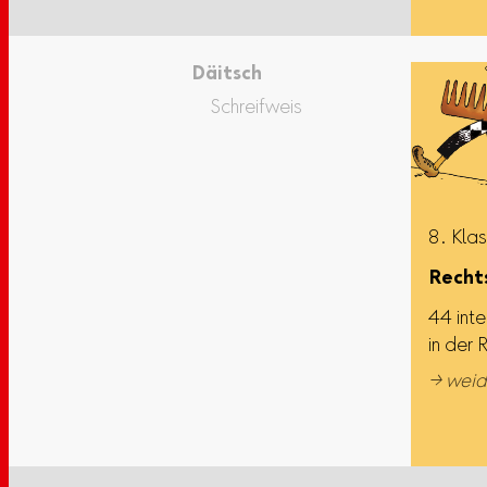
Däitsch
Schreifweis
8. Kla
Rechts
44 inte
in der 
→ weid