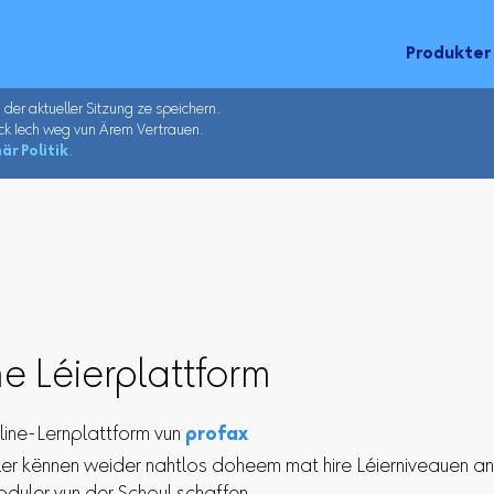
Produkter
u der aktueller Sitzung ze speichern.
ck Iech weg vun Ärem Vertrauen.
är Politik
.
e Léierplattform
line-Lernplattform vun
profax
ler kënnen weider nahtlos doheem mat hire Léierniveauen a