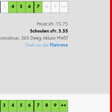
3
4
5
6
7
8
9
++
Privat sFr. 15.75
Schoulen
sFr.
3.55
torisatioun, 365 Deeg, inklusiv MWST
Deel vun der
Flatrate
3
4
5
6
7
8
9
++