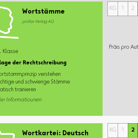
KG
1
2
Wortstämme
profax Verlag AG
Präis pro Au
. Klasse
lage der Rechtschreibung
rtstammprinzip verstehen
chtige und schwierige Stämme
tisch trainieren
er Informatiounen
KG
1
2
Wortkartei: Deutsch