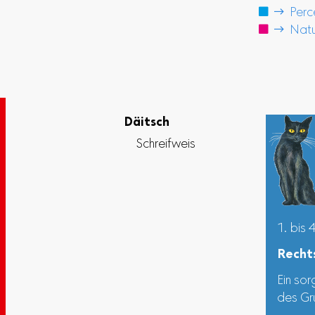

 Perce

 Natur
Däitsch
Schreifweis
1. bis 
Recht
Ein sor
des Gr