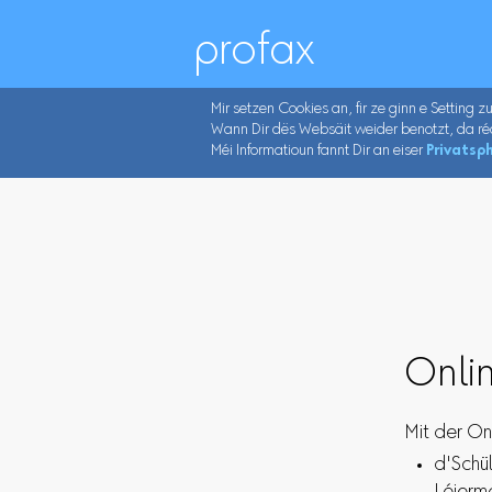
profax
Mir setzen Cookies an, fir ze ginn e Setting z
Wann Dir dës Websäit weider benotzt, da ré
Méi Informatioun fannt Dir an eiser
Privatsph
Onlin
Mit der On
d'Schü