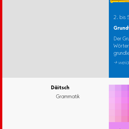
2. bis 
Grund
Der Gr
Wörter
grundl
→ weid
Däitsch
Grammatik