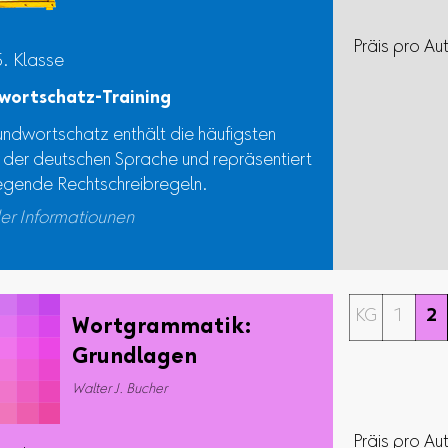
Präis pro Au
5. Klasse
wortschatz-Training
undwortschatz enthält die häufigsten
 der deutschen Sprache und repräsentiert
egende Rechtschreibregeln.
er Informatiounen
KG
1
2
Wortgrammatik:
Grundlagen
Walter J. Bucher
Präis pro Au