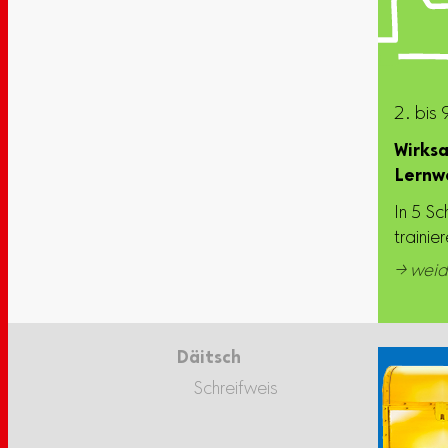
2. bis 
Wirks
Lernw
In 5 Sc
trainie
→ weid
Däitsch
Schreifweis