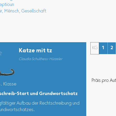
ptioun
, Mënsch, Gesellschaft
KG
1
2
Katze mit tz
Claudia Schulthess-Hürzeler
Präis pro Au
4. Klasse
schreib-Start und Grundwortschatz
gfältiger Aufbau der Rechtschreibung und
undwortschatzes.