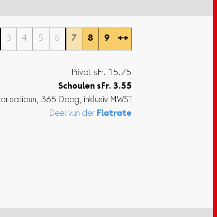
3
4
5
6
7
8
9
++
Privat sFr. 15.75
Schoulen
sFr.
3.55
torisatioun, 365 Deeg, inklusiv MWST
Deel vun der
Flatrate