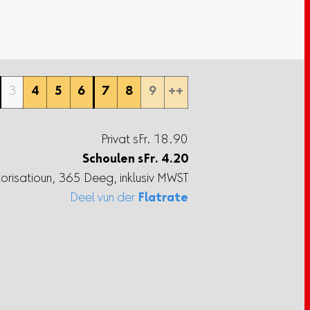
3
4
5
6
7
8
9
++
Privat sFr. 18.90
Schoulen
sFr.
4.20
torisatioun, 365 Deeg, inklusiv MWST
Deel vun der
Flatrate