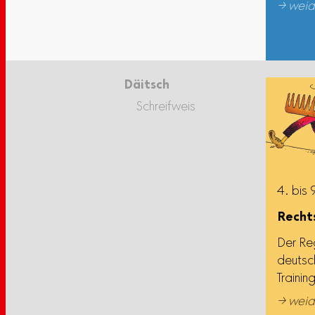
→ weid
Däitsch
Schreifweis
4. bis 
Rechts
Der Re
deutsc
Trainin
→ weid