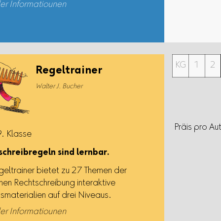
er Informatiounen
KG
1
2
Regeltrainer
Walter J. Bucher
Präis pro Au
9. Klasse
chreibregeln sind lernbar.
geltrainer bietet zu 27 Themen der
hen Rechtschreibung interaktive
gsmaterialien auf drei Niveaus.
er Informatiounen