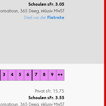
Schoulen
sFr.
3.05
torisatioun, 365 Deeg, inklusiv MWST
Deel vun der
Flatrate
3
4
5
6
7
8
9
++
Privat sFr. 15.75
Schoulen
sFr.
3.55
torisatioun, 365 Deeg, inklusiv MWST