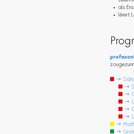
Léierm
als En
léiert 
Prog
profaxon
zougezunn

 Däit

 Sc

 G

 L

 Da

 La

 Math

 Gron