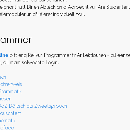
oduler vun der Schoul schaffen.
seignant hutt Dir en Abléck an d'Aarbecht vun Äre Studenten
Léiermoduler un d'Léierer individuell zou.
rammer
line
bitt eng Rei vun Programmer fir Är Lektiounen - all een
, all mam selwechte Login.
sch
hreifweis
rammatik
iesen
Z Däitsch als Zweetsprooch
uschtert
ematik
dfäeg