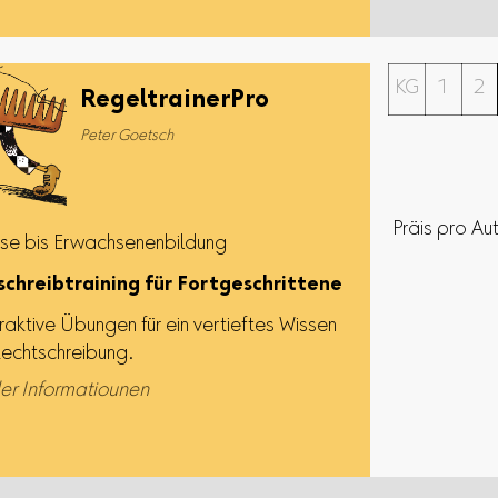
KG
1
2
RegeltrainerPro
Peter Goetsch
Präis pro Au
sse bis Erwachsenenbildung
chreibtraining für Fortgeschrittene
raktive Übungen für ein vertieftes Wissen
Rechtschreibung.
er Informatiounen