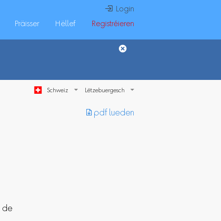
 Login
Präisser
Hëllef
Registréieren
Schweiz
︎ pdf lueden
n de