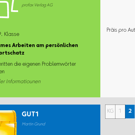
profax Verlag AG
Präis pro Au
9. Klasse
ames Arbeiten am persönlichen
ortschatz
hritten die eigenen Problemwörter
ren
er Informatiounen
KG
1
2
GUT1
Martin Grund