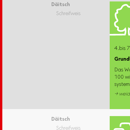
Däitsch
Schreifweis
4.bis 7
Grund
Das Wo
100 wi
systema
→ weid
Däitsch
Schreifweis