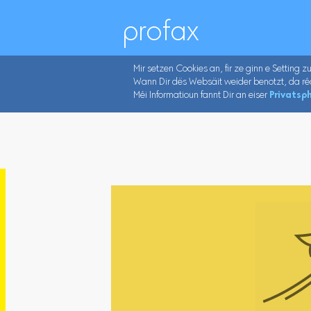
profax
Mir setzen Cookies an, fir ze ginn e Setting z
Wann Dir dës Websäit weider benotzt, da ré
Méi Informatioun fannt Dir an eiser
Privatsph