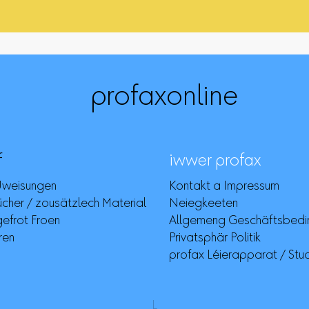
profaxonline
f
iwwer profax
Uweisungen
Kontakt a Impressum
her / zousätzlech Material
Neiegkeeten
efrot Froen
Allgemeng Geschäftsbedi
ren
Privatsphär Politik
profax Léierapparat / Stud
L