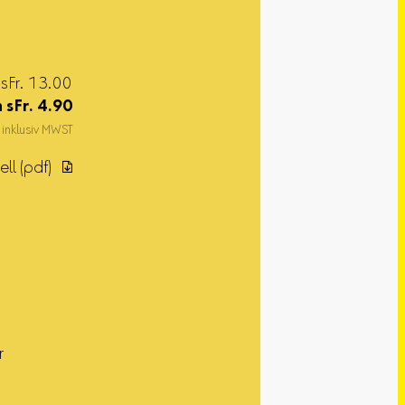
 sFr. 13.00
n
sFr.
4.90
 inklusiv MWST
ll (pdf) ︎
r