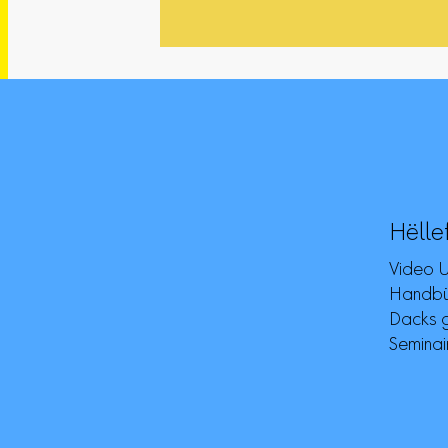
Hëlle
Video 
Handbüc
Dacks g
Seminai