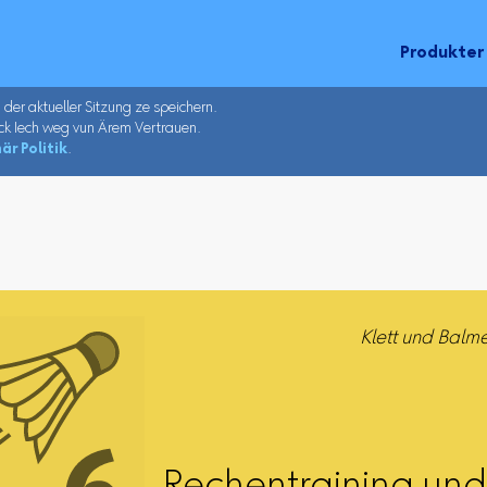
Produkter
u der aktueller Sitzung ze speichern.
ck Iech weg vun Ärem Vertrauen.
är Politik
.
Klett und Balme