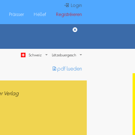
 Login
Präisser
Hëllef
Registréieren
Schweiz
︎ pdf lueden
r Verlag