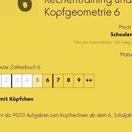
Rechentraining und
Kopfgeometrie 6
Privat
Schoule
Präis pro Autorisatioun, 365 Deeg,
Manue
izer Zahlenbuch 6
2
3
4
5
6
7
8
9
++
mit Köpfchen
r als 9000 Aufgaben zum Kopfrechnen ab dem 6. Schuljah