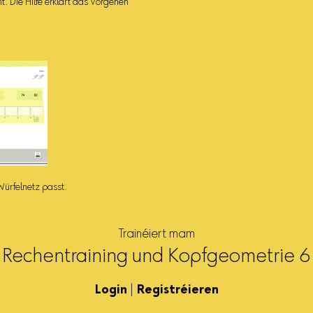
ht. Die Hilfe erklärt das Vorgehen
Würfelnetz passt.
Trainéiert mam
Rechentraining und Kopfgeometrie 6
Login
|
Registréieren