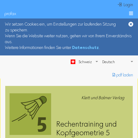
 Login
profax

Wir setzen Cookies ein, um Einstellungen zur laufenden Sitzung
zu speichern.
Wenn Sie die Website weiter nutzen, gehen wir von Ihrem Einverständnis
aus.
Weitere Informationen finden Sie unter
Datenschutz
.
Schweiz
︎ pdf laden
Klett und Balmer Verlag
Rechentraining und
Kopfgeometrie 5