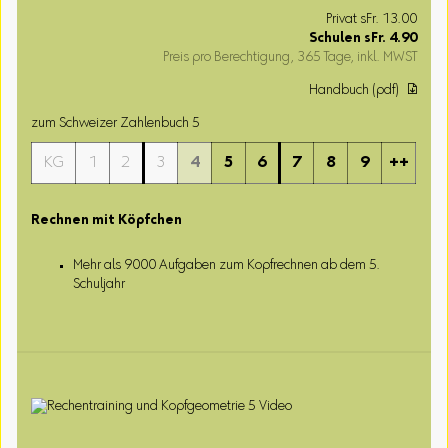
Privat sFr. 13.00
Schulen
sFr.
4.90
Preis pro Berechtigung, 365 Tage, inkl. MWST
Handbuch (pdf) ︎
zum Schweizer Zahlenbuch 5
KG
1
2
3
4
5
6
7
8
9
++
Rechnen mit Köpfchen
Mehr als 9000 Aufgaben zum Kopfrechnen ab dem 5.
Schuljahr