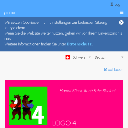
 Login
profax

Wir setzen Cookies ein, um Einstellungen zur laufenden Sitzung
zu speichern.
Wenn Sie die Website weiter nutzen, gehen wir von Ihrem Einverständnis
aus.
Weitere Informationen finden Sie unter
Datenschutz
.
Schweiz
︎ pdf laden
Harriet Bünzli, René Fehr-Biscioni
LOGO 4