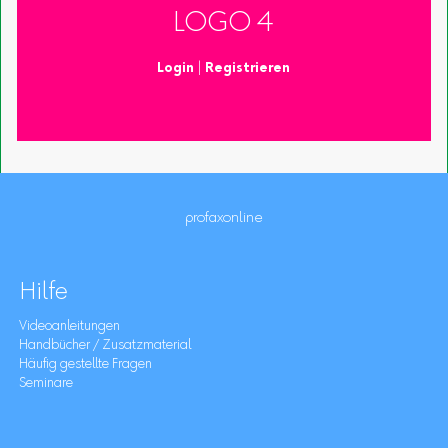
LOGO 4
Login
|
Registrieren
profaxonline
Hilfe
Videoanleitungen
Handbücher / Zusatzmaterial
Häufig gestellte Fragen
Seminare