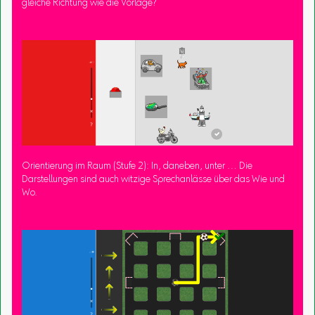
gleiche Richtung wie die Vorlage?
Orientierung im Raum (Stufe 2): In, daneben, unter … Die
Darstellungen sind auch witzige Sprechanlässe über das Wie und
Wo.