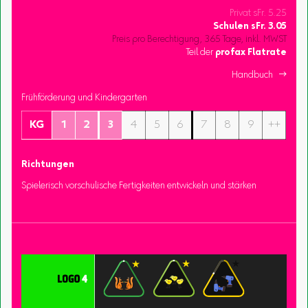
Privat sFr. 5.25
Schulen
sFr.
3.05
Preis pro Berechtigung, 365 Tage, inkl. MWST
Teil der
profax Flatrate
Handbuch 
Frühförderung und Kindergarten
KG
1
2
3
4
5
6
7
8
9
++
Richtungen
Spielerisch vorschulische Fertigkeiten entwickeln und stärken