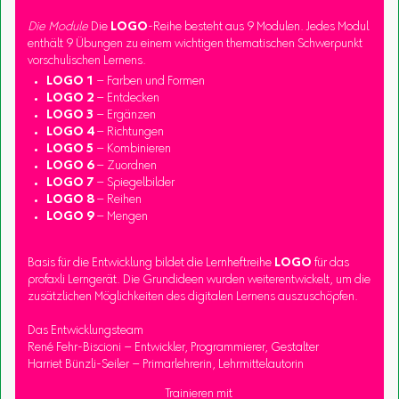
Die Module
Die
LOGO
-Reihe besteht aus 9 Modulen. Jedes Modul
enthält 9 Übungen zu einem wichtigen thematischen Schwerpunkt
vorschulischen Lernens.
LOGO 1
– Farben und Formen
LOGO 2
– Entdecken
LOGO 3
– Ergänzen
LOGO 4
– Richtungen
LOGO 5
– Kombinieren
LOGO 6
– Zuordnen
LOGO 7
– Spiegelbilder
LOGO 8
– Reihen
LOGO 9
– Mengen
Basis für die Entwicklung bildet die Lernheftreihe
LOGO
für das
profaxli Lerngerät. Die Grundideen wurden weiterentwickelt, um die
zusätzlichen Möglichkeiten des digitalen Lernens auszuschöpfen.
Das Entwicklungsteam
René Fehr-Biscioni – Entwickler, Programmierer, Gestalter
Harriet Bünzli-Seiler – Primarlehrerin, Lehrmittelautorin
Trainieren mit