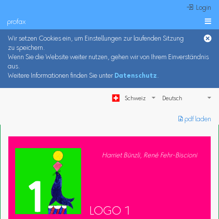
 Login
profax

Wir setzen Cookies ein, um Einstellungen zur laufenden Sitzung
zu speichern.
Wenn Sie die Website weiter nutzen, gehen wir von Ihrem Einverständnis
aus.
Weitere Informationen finden Sie unter
Datenschutz
.
Schweiz
︎ pdf laden
Harriet Bünzli, René Fehr-Biscioni
LOGO 1