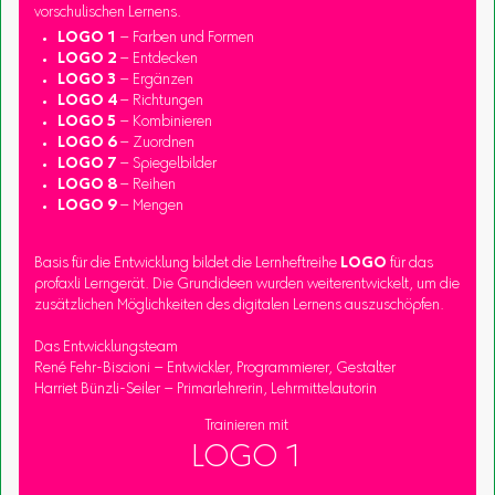
vorschulischen Lernens.
LOGO 1
– Farben und Formen
LOGO 2
– Entdecken
LOGO 3
– Ergänzen
LOGO 4
– Richtungen
LOGO 5
– Kombinieren
LOGO 6
– Zuordnen
LOGO 7
– Spiegelbilder
LOGO 8
– Reihen
LOGO 9
– Mengen
Basis für die Entwicklung bildet die Lernheftreihe
LOGO
für das
profaxli Lerngerät. Die Grundideen wurden weiterentwickelt, um die
zusätzlichen Möglichkeiten des digitalen Lernens auszuschöpfen.
Das Entwicklungsteam
René Fehr-Biscioni – Entwickler, Programmierer, Gestalter
Harriet Bünzli-Seiler – Primarlehrerin, Lehrmittelautorin
Trainieren mit
LOGO 1