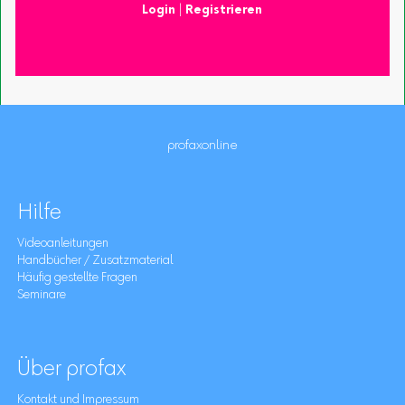
Login
|
Registrieren
profaxonline
Hilfe
Videoanleitungen
Handbücher / Zusatzmaterial
Häufig gestellte Fragen
Seminare
Über profax
Kontakt und Impressum