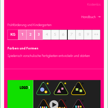
Kostenlos
Handbuch 
Frühförderung und Kindergarten
KG
1
2
3
4
5
6
7
8
9
++
Farben und Formen
Spielerisch vorschulische Fertigkeiten entwickeln und stärken
