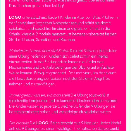
Formen und Farben (Stufe 3): Alles muss genau übereinstimmen.
Das ist schon ganz schön knifflig!
LOGO
unterstützt und fördert Kinder im Alter von 3 bis 7 Jahren in
der Entwicklung kognitiver Kompetenzen und stärkt sie damit
spielerisch und sprachfrei für einen erfolgreichen Eintritt in die
Schule. Wer die 9 Module meistert, ist bestens vorbereitet für den
Start mit Lesen, Schreiben und Rechnen.
Motiviertes Lernen über drei Stufen
Die drei Schwierigkeitsstufen
einer Übung helfen den Kindern sich behutsam in ein Thema
einzuarbeiten. In der Einstiegsstufe lernen die Kinder den
Mechanismus und die Anforderungen der Übung auf einfachste
Weise kennen. Erfolg ist garantiert. Das motiviert, um dann auch
die Herausforderung der beiden nächsten Stufen in Angriff zu
nehmen und zu bewältigen.
Immer genau wissen, wo man steht
Die Übungsauswahl ist
gleichzeitig Lernjournal und dokumentiert laufend den Lernstand.
Die Kinder wissen so jederzeit, welche Stufen der 9 Übungen sie
bereits bearbeitet haben und wie erfolgreich sie dabei waren.
Die Module
Die
LOGO
-Reihe besteht aus 9 Modulen. Jedes Modul
enthält 9 Übungen zu einem wichtigen thematischen Schwerpunkt