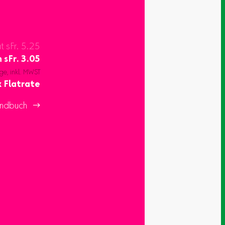
at sFr. 5.25
n
sFr.
3.05
ge, inkl. MWST
 Flatrate
ndbuch 