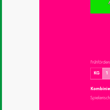
Frühförder
KG
1
Kombinie
Spielerisc