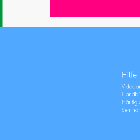
Hilfe
Videoan
Handbüc
Häufig 
Semina