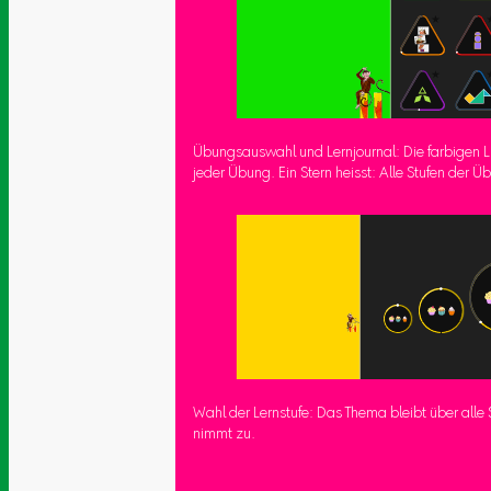
Übungsauswahl und Lernjournal: Die farbigen L
jeder Übung. Ein Stern heisst: Alle Stufen der Ü
Wahl der Lernstufe: Das Thema bleibt über alle S
nimmt zu.