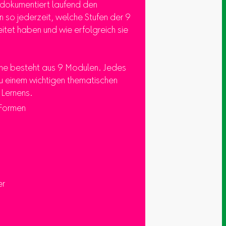
d dokumentiert laufend den
n so jederzeit, welche Stufen der 9
tet haben und wie erfolgreich sie
he besteht aus 9 Modulen. Jedes
u einem wichtigen thematischen
 Lernens.
Formen
er