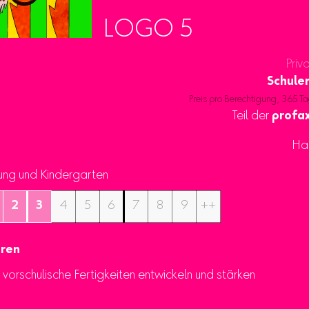
LOGO 5
Priv
Schule
Preis pro Berechtigung, 365 Ta
Teil der
profax
Ha
ung und Kindergarten
2
3
4
5
6
7
8
9
++
ren
h vorschulische Fertigkeiten entwickeln und stärken