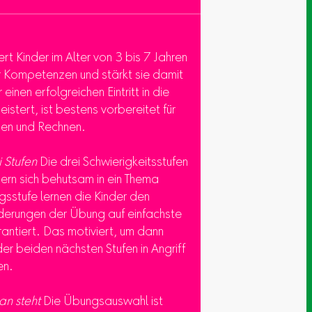
rt Kinder im Alter von 3 bis 7 Jahren
er Kompetenzen und stärkt sie damit
 einen erfolgreichen Eintritt in die
stert, ist bestens vorbereitet für
ben und Rechnen.
i Stufen
Die drei Schwierigkeitsstufen
ern sich behutsam in ein Thema
egsstufe lernen die Kinder den
derungen der Übung auf einfachste
rantiert. Das motiviert, um dann
r beiden nächsten Stufen in Angriff
en.
n steht
Die Übungsauswahl ist