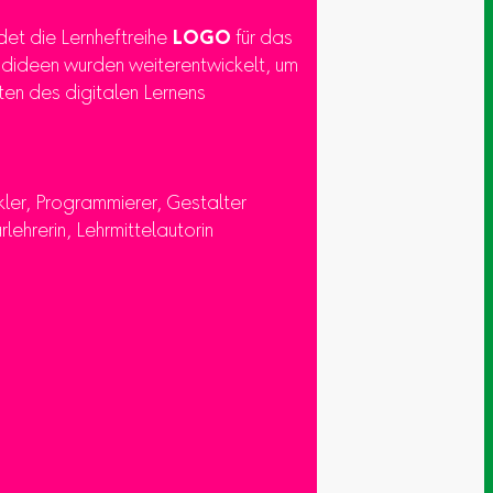
ldet die Lernheftreihe
LOGO
für das
undideen wurden weiterentwickelt, um
ten des digitalen Lernens
kler, Programmierer, Gestalter
rlehrerin, Lehrmittelautorin