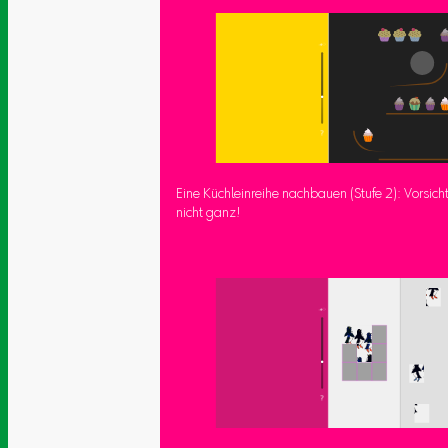
Eine Küchleinreihe nachbauen (Stufe 2): Vorsich
nicht ganz!