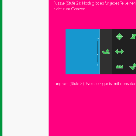
Puzzle (Stufe 2): Noch gibt es für jedes Teil eine
nicht zum Ganzen.
Tangram (Stufe 3): Welche Figur ist mit densel