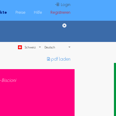
 Login
ukte
Preise
Hilfe
Registrieren
Schweiz
︎ pdf laden
-Biscioni