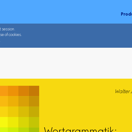
Prod
t session.
se of cookies.
.
Walter 