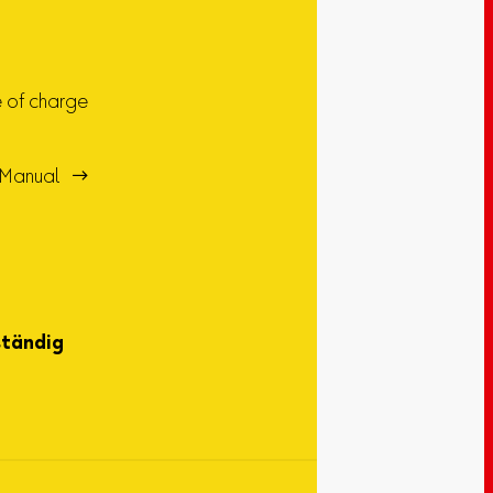
e of charge
Manual 
ständig