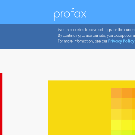
profax
We use cookies to save settings for the curren
By continuing to use our site, you accept our u
For more information, see our
Privacy Policy