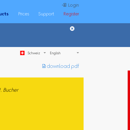
 Login
ucts
Prices
Support
Register
Schweiz
︎ download pdf
J. Bucher