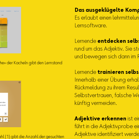
Das ausgeklügelte Kom
Es erlaubt einen lehrmittel
Lernsoftware.
Lernende
entdecken selb
rund um das Adjektiv. Sie s
und bewegen sich dann im R
he» der Kacheln gibt den Lernstand
Lernende
trainieren selb
Innerhalb einer Übung erhal
Rückmeldung zu ihrem Resul
Selbstvertrauen, falsche W
künftig vermeiden.
Adjektive erkennen
ist 
führt in die Adjektivprobe ei
Adjektive identifiziert wer
hl (1) gibt die Anzahl der gesuchten