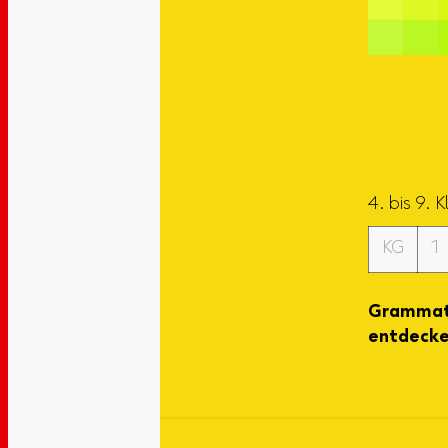
4. bis 9. 
KG
1
Grammati
entdecke