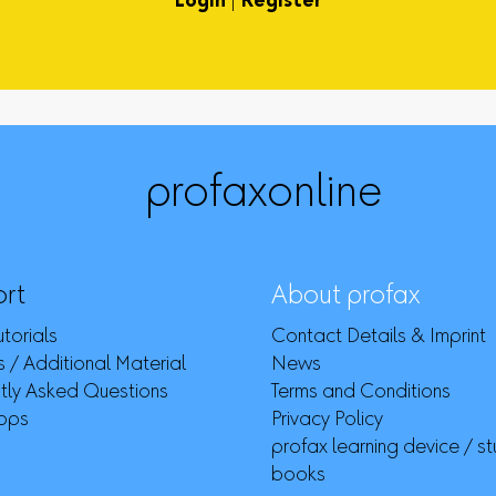
Login
|
Register
profaxonline
rt
About profax
torials
Contact Details & Imprint
 / Additional Material
News
tly Asked Questions
Terms and Conditions
ops
Privacy Policy
profax learning device / s
books