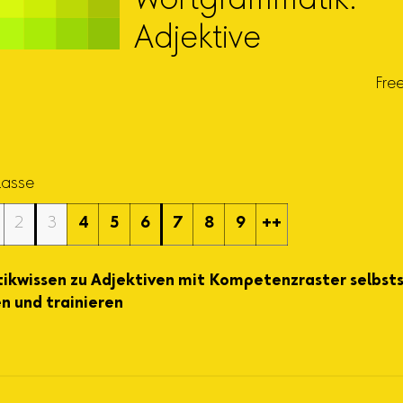
Wortgrammatik:
Adjektive
Fre
Klasse
2
3
4
5
6
7
8
9
++
kwissen zu Adjektiven mit Kompetenzraster selbst
n und trainieren