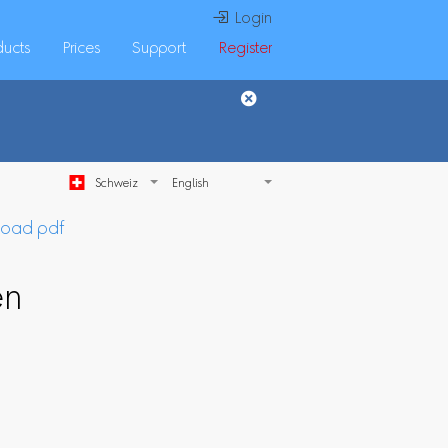
 Login
ducts
Prices
Support
Register
Schweiz
load pdf
en