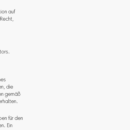
ion auf
Recht,
tors.
nes
n, die
ben gemäß
rhalten.
en für den
n. Ein