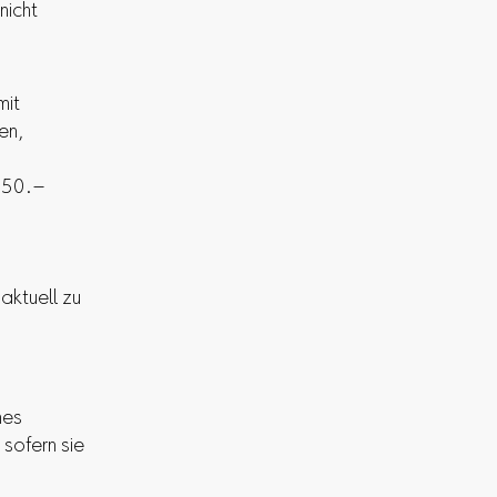
nicht
mit
en,
 50.–
aktuell zu
nes
 sofern sie