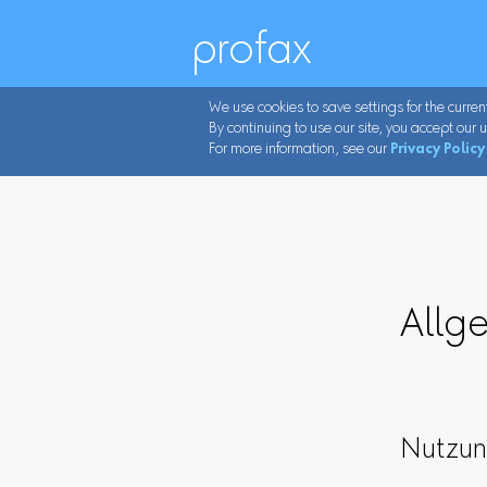
profax
We use cookies to save settings for the curren
By continuing to use our site, you accept our u
For more information, see our
Privacy Policy
Allg
Nutzun