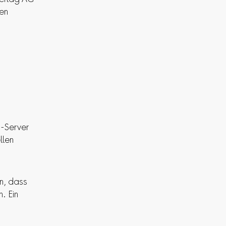
den
m-Server
llen
n, dass
. Ein
.