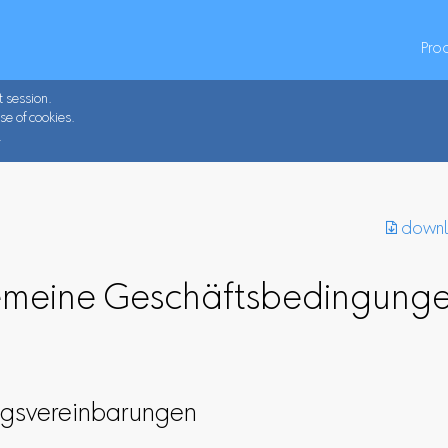
Pro
t session.
se of cookies.
.
︎ down
emeine Geschäftsbedingung
gsvereinbarungen