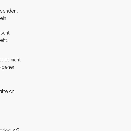
beenden.
ein
scht
eht.
t es nicht
eigener
alte an
Verlag AG