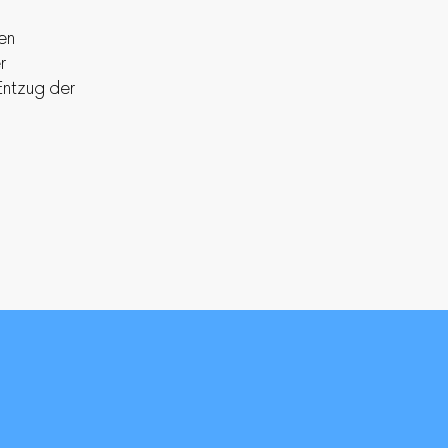
en
r
Entzug der