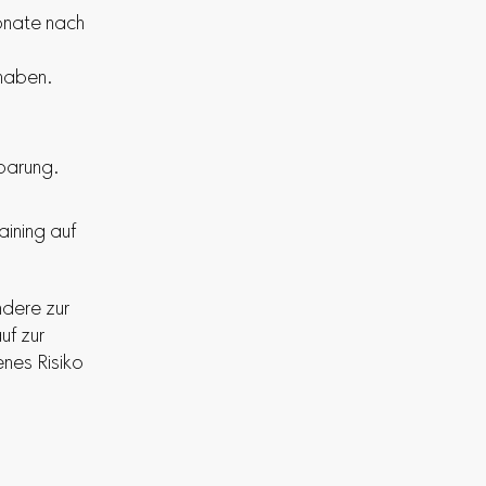
onate nach
thaben.
nbarung.
aining auf
dere zur
uf zur
enes Risiko