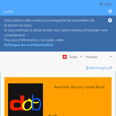
 Login
profax

Nous utilisons des cookies pour enregistrer les paramètres de
la session en cours.
Si vous continuez à utiliser le site, nous serons heureux d'accepter votre
consentement.
Pour plus d'informations, consultez notre
Politique de confidentialité
.
Suisse
︎ télécharger pdf
René Fehr-Biscioni, Harriet Bünzli