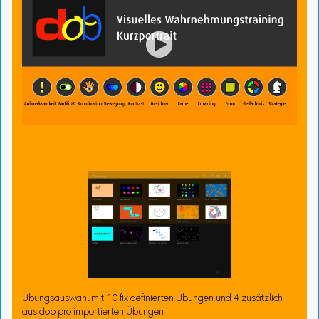

Übungsauswahl mit 10 fix definierten Übungen und 4 zusätzlich
aus dob pro importierten Übungen