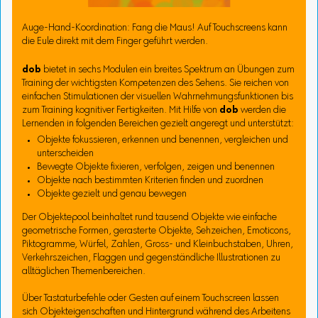
Auge-Hand-Koordination: Fang die Maus! Auf Touchscreens kann
die Eule direkt mit dem Finger geführt werden.
dob
bietet in sechs Modulen ein breites Spektrum an Übungen zum
Training der wichtigsten Kompetenzen des Sehens. Sie reichen von
einfachen Stimulationen der visuellen Wahrnehmungsfunktionen bis
zum Training kognitiver Fertigkeiten. Mit Hilfe von
dob
werden die
Lernenden in folgenden Bereichen gezielt angeregt und unterstützt:
Objekte fokussieren, erkennen und benennen, vergleichen und
unterscheiden
Bewegte Objekte fixieren, verfolgen, zeigen und benennen
Objekte nach bestimmten Kriterien finden und zuordnen
Objekte gezielt und genau bewegen
Der Objektepool beinhaltet rund tausend Objekte wie einfache
geometrische Formen, gerasterte Objekte, Sehzeichen, Emoticons,
Piktogramme, Würfel, Zahlen, Gross- und Kleinbuchstaben, Uhren,
Verkehrszeichen, Flaggen und gegenständliche Illustrationen zu
alltäglichen Themenbereichen.
Über Tastaturbefehle oder Gesten auf einem Touchscreen lassen
sich Objekteigenschaften und Hintergrund während des Arbeitens