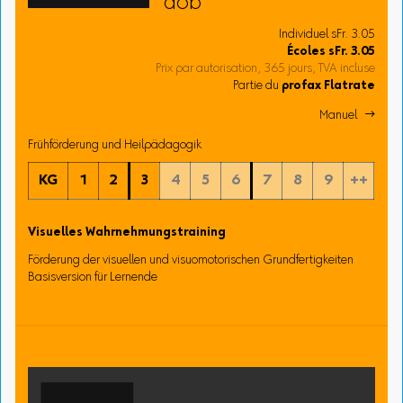
dob
Individuel sFr. 3.05
Écoles
sFr.
3.05
Prix par autorisation, 365 jours, TVA incluse
Partie du
profax Flatrate
Manuel 
Frühförderung und Heilpädagogik
KG
1
2
3
4
5
6
7
8
9
++
Visuelles Wahrnehmungstraining
Förderung der visuellen und visuomotorischen Grundfertigkeiten
Basisversion für Lernende