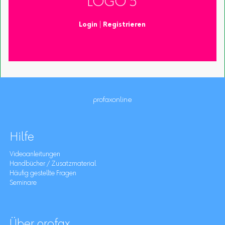
LOGO 5
Login
|
Registrieren
profaxonline
Hilfe
Videoanleitungen
Handbücher / Zusatzmaterial
Häufig gestellte Fragen
Seminare
Über profax