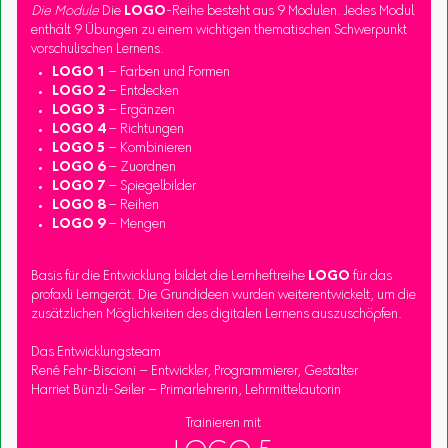
Die Module
Die
LOGO
-Reihe besteht aus 9 Modulen. Jedes Modul
enthält 9 Übungen zu einem wichtigen thematischen Schwerpunkt
vorschulischen Lernens.
LOGO 1
– Farben und Formen
LOGO 2
– Entdecken
LOGO 3
– Ergänzen
LOGO 4
– Richtungen
LOGO 5
– Kombinieren
LOGO 6
– Zuordnen
LOGO 7
– Spiegelbilder
LOGO 8
– Reihen
LOGO 9
– Mengen
Basis für die Entwicklung bildet die Lernheftreihe
LOGO
für das
profaxli Lerngerät. Die Grundideen wurden weiterentwickelt, um die
zusätzlichen Möglichkeiten des digitalen Lernens auszuschöpfen.
Das Entwicklungsteam
René Fehr-Biscioni – Entwickler, Programmierer, Gestalter
Harriet Bünzli-Seiler – Primarlehrerin, Lehrmittelautorin
Trainieren mit