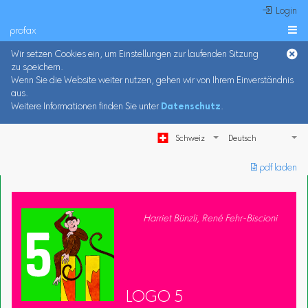
 Login
profax

Wir setzen Cookies ein, um Einstellungen zur laufenden Sitzung
zu speichern.
Wenn Sie die Website weiter nutzen, gehen wir von Ihrem Einverständnis
aus.
Weitere Informationen finden Sie unter
Datenschutz
.
Schweiz
︎ pdf laden
Harriet Bünzli, René Fehr-Biscioni
LOGO 5