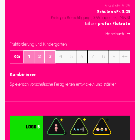
Privat sFr. 5.25
Schulen
sFr.
3.05
Preis pro Berechtigung, 365 Tage, inkl. MWST
Teil der
profax Flatrate
Handbuch 
Frühförderung und Kindergarten
KG
1
2
3
4
5
6
7
8
9
++
Kombinieren
Spielerisch vorschulische Fertigkeiten entwickeln und stärken