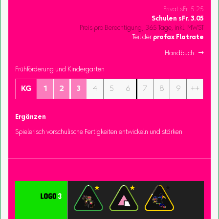
Privat sFr. 5.25
Schulen
sFr.
3.05
Preis pro Berechtigung, 365 Tage, inkl. MWST
Teil der
profax Flatrate
Handbuch 
Frühförderung und Kindergarten
KG
1
2
3
4
5
6
7
8
9
++
Ergänzen
Spielerisch vorschulische Fertigkeiten entwickeln und stärken