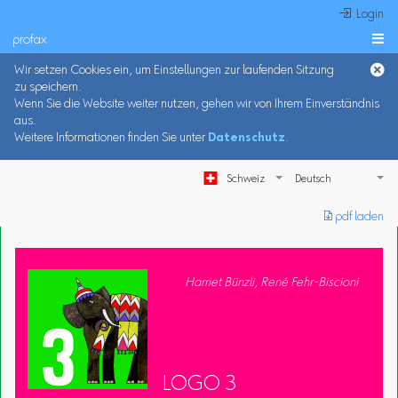
 Login
profax

Wir setzen Cookies ein, um Einstellungen zur laufenden Sitzung
zu speichern.
Wenn Sie die Website weiter nutzen, gehen wir von Ihrem Einverständnis
aus.
Weitere Informationen finden Sie unter
Datenschutz
.
Schweiz
︎ pdf laden
Harriet Bünzli, René Fehr-Biscioni
LOGO 3