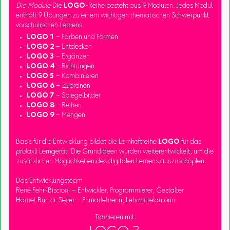
Die Module
Die
LOGO
-Reihe besteht aus 9 Modulen. Jedes Modul
enthält 9 Übungen zu einem wichtigen thematischen Schwerpunkt
vorschulischen Lernens.
LOGO 1
– Farben und Formen
LOGO 2
– Entdecken
LOGO 3
– Ergänzen
LOGO 4
– Richtungen
LOGO 5
– Kombinieren
LOGO 6
– Zuordnen
LOGO 7
– Spiegelbilder
LOGO 8
– Reihen
LOGO 9
– Mengen
Basis für die Entwicklung bildet die Lernheftreihe
LOGO
für das
profaxli Lerngerät. Die Grundideen wurden weiterentwickelt, um die
zusätzlichen Möglichkeiten des digitalen Lernens auszuschöpfen.
Das Entwicklungsteam
René Fehr-Biscioni – Entwickler, Programmierer, Gestalter
Harriet Bünzli-Seiler – Primarlehrerin, Lehrmittelautorin
Trainieren mit