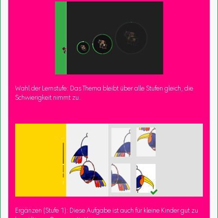
Wahl der Lernstufe: Das Thema bleibt über alle Stufen gleich, die
Schwierigkeit nimmt zu.
Ergänzen (Stufe 1): Diese Aufgabe ist auch für kleine Kinder gut zu