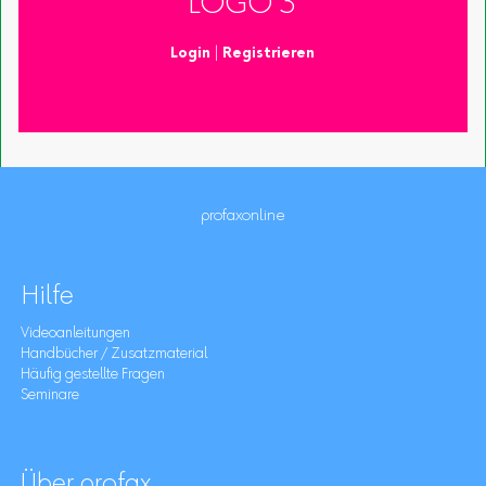
LOGO 3
Login
|
Registrieren
profaxonline
Hilfe
Videoanleitungen
Handbücher / Zusatzmaterial
Häufig gestellte Fragen
Seminare
Über profax