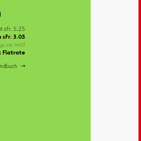
h
at sFr. 5.25
n
sFr.
3.05
ge, inkl. MWST
 Flatrate
ndbuch 