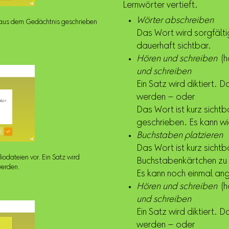
Lernwörter vertieft.
Wörter abschreiben
s aus dem Gedächtnis geschrieben
Das Wort wird sorgfälti
dauerhaft sichtbar.
Hören und schreiben
(h
und schreiben
Ein Satz wird diktiert.
werden – oder
Das Wort ist kurz sicht
geschrieben. Es kann w
Buchstaben platzieren
Das Wort ist kurz sicht
iodateien vor. Ein Satz wird
Buchstabenkärtchen zu
werden.
Es kann noch einmal an
Hören und schreiben
(h
und schreiben
Ein Satz wird diktiert.
werden – oder