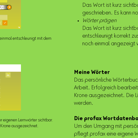
Das Wort ist kurz sicht
geschrieben. Es kann n
Wörter prägen
Das Wort ist kurz sich
entschleunigt korrekt 
 einmal entschleunigt mit dem
noch einmal angezeigt
Meine Wörter
Das persönliche Wörterbuch
Arbeit. Erfolgreich bearbei
Krone ausgezeichnet. Die L
werden.
Die profax Wortdatenb
r eigenen Lernwörter sichtbar.
Um den Umgang mit persönl
r Krone ausgezeichnet.
pflegt profax eine eigene W