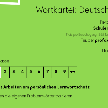
Wortkartei: Deutsc
Priv
Schule
Preis pro Berechtigung, 365 Ta
Teil der
profax
Ha
Klasse
2
3
4
5
6
7
8
9
++
s Arbeiten am persönlichen Lernwortschatz
tten die eigenen Problemwörter trainieren