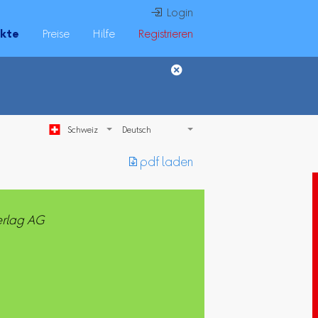
 Login
ukte
Preise
Hilfe
Registrieren
Schweiz
︎ pdf laden
erlag AG