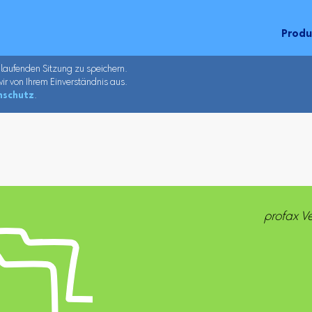
Prod
 laufenden Sitzung zu speichern.
ir von Ihrem Einverständnis aus.
nschutz
.
profax V