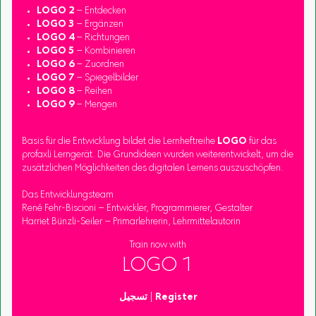
LOGO 2
– Entdecken
LOGO 3
– Ergänzen
LOGO 4
– Richtungen
LOGO 5
– Kombinieren
LOGO 6
– Zuordnen
LOGO 7
– Spiegelbilder
LOGO 8
– Reihen
LOGO 9
– Mengen
Basis für die Entwicklung bildet die Lernheftreihe
LOGO
für das
profaxli Lerngerät. Die Grundideen wurden weiterentwickelt, um die
zusätzlichen Möglichkeiten des digitalen Lernens auszuschöpfen.
Das Entwicklungsteam
René Fehr-Biscioni – Entwickler, Programmierer, Gestalter
Harriet Bünzli-Seiler – Primarlehrerin, Lehrmittelautorin
Train now with
LOGO 1
Register
|
تسجيل