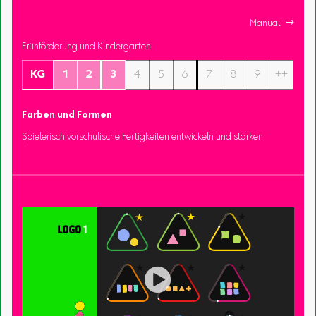
Manual 
Frühförderung und Kindergarten
KG
1
2
3
4
5
6
7
8
9
++
Farben und Formen
Spielerisch vorschulische Fertigkeiten entwickeln und stärken
