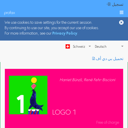
 تسجيل
profax

We use cookies to save settings for the current session.
By continuing to use our site, you accept our use of cookies.
For more information, see our
Privacy Policy
.
Schweiz
︎ تحميل بي دي أف
Harriet Bünzli, René Fehr-Biscioni
LOGO 1
Free of charge