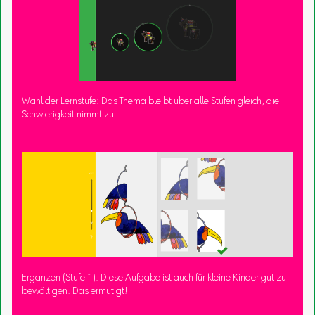
Wahl der Lernstufe: Das Thema bleibt über alle Stufen gleich, die
Schwierigkeit nimmt zu.
Ergänzen (Stufe 1): Diese Aufgabe ist auch für kleine Kinder gut zu
bewältigen. Das ermutigt!