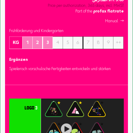
3.05
sFr.
المدارس
Price per authorization, 365 days, incl. MWST
Part of the
profax flatrate
Manual 
Frühförderung und Kindergarten
KG
1
2
3
4
5
6
7
8
9
++
Ergänzen
Spielerisch vorschulische Fertigkeiten entwickeln und stärken
