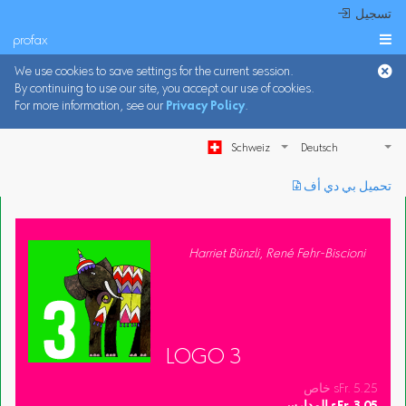
 تسجيل
profax

We use cookies to save settings for the current session.
By continuing to use our site, you accept our use of cookies.
For more information, see our
Privacy Policy
.
Schweiz
︎ تحميل بي دي أف
Harriet Bünzli, René Fehr-Biscioni
LOGO 3
خاص sFr. 5.25