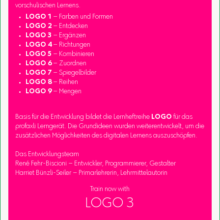
vorschulischen Lernens.
LOGO 1
– Farben und Formen
LOGO 2
– Entdecken
LOGO 3
– Ergänzen
LOGO 4
– Richtungen
LOGO 5
– Kombinieren
LOGO 6
– Zuordnen
LOGO 7
– Spiegelbilder
LOGO 8
– Reihen
LOGO 9
– Mengen
Basis für die Entwicklung bildet die Lernheftreihe
LOGO
für das
profaxli Lerngerät. Die Grundideen wurden weiterentwickelt, um die
zusätzlichen Möglichkeiten des digitalen Lernens auszuschöpfen.
Das Entwicklungsteam
René Fehr-Biscioni – Entwickler, Programmierer, Gestalter
Harriet Bünzli-Seiler – Primarlehrerin, Lehrmittelautorin
Train now with
LOGO 3