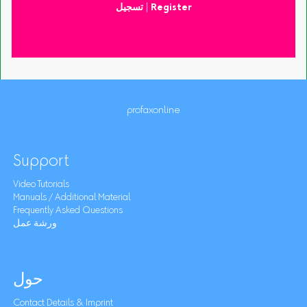
Register
|
تسجيل
profaxonline
Support
Video Tutorials
Manuals / Additional Material
Frequently Asked Questions
ورشة عمل
حول
Contact Details & Imprint