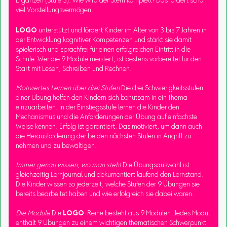
Ergänzen (Stufe 3): Wie wird der Stern komplett? Das fordert schon
viel Vorstellungsvermögen.
LOGO
unterstützt und fördert Kinder im Alter von 3 bis 7 Jahren in
der Entwicklung kognitiver Kompetenzen und stärkt sie damit
spielerisch und sprachfrei für einen erfolgreichen Eintritt in die
Schule. Wer die 9 Module meistert, ist bestens vorbereitet für den
Start mit Lesen, Schreiben und Rechnen.
Motiviertes Lernen über drei Stufen
Die drei Schwierigkeitsstufen
einer Übung helfen den Kindern sich behutsam in ein Thema
einzuarbeiten. In der Einstiegsstufe lernen die Kinder den
Mechanismus und die Anforderungen der Übung auf einfachste
Weise kennen. Erfolg ist garantiert. Das motiviert, um dann auch
die Herausforderung der beiden nächsten Stufen in Angriff zu
nehmen und zu bewältigen.
Immer genau wissen, wo man steht
Die Übungsauswahl ist
gleichzeitig Lernjournal und dokumentiert laufend den Lernstand.
Die Kinder wissen so jederzeit, welche Stufen der 9 Übungen sie
bereits bearbeitet haben und wie erfolgreich sie dabei waren.
Die Module
Die
LOGO
-Reihe besteht aus 9 Modulen. Jedes Modul
enthält 9 Übungen zu einem wichtigen thematischen Schwerpunkt