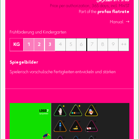
3.05
sFr.
المدارس
Price per authorization, 365 days, incl. MWST
Part of the
profax flatrate
Manual 
Frühförderung und Kindergarten
KG
1
2
3
4
5
6
7
8
9
++
Spiegelbilder
Spielerisch vorschulische Fertigkeiten entwickeln und stärken