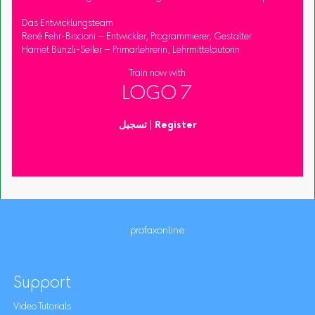
Das Entwicklungsteam
René Fehr-Biscioni – Entwickler, Programmierer, Gestalter
Harriet Bünzli-Seiler – Primarlehrerin, Lehrmittelautorin
Train now with
LOGO 7
Register
|
تسجيل
profaxonline
Support
Video Tutorials