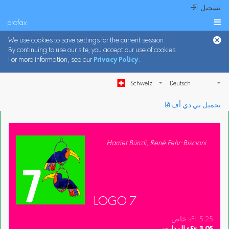
 تسجيل
profax

We use cookies to save settings for the current session.
By continuing to use our site, you accept our use of cookies.
For more information, see our
Privacy Policy
.
Schweiz
︎ تحميل بي دي أف
Harriet Bünzli, René Fehr-Biscioni
LOGO 7
خاص sFr. 5.25