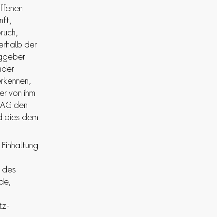
ffenen
nft,
ruch,
nerhalb der
aggeber
nder
erkennen,
er von ihm
g AG den
nd dies dem
 Einhaltung
 des
de,
tz-