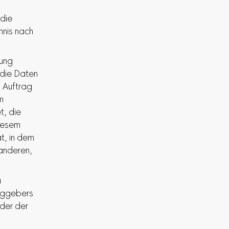
 die
hnis nach
rung
 die Daten
 Auftrag
m
t, die
iesem
t, in dem
 anderen,
u
raggebers
der der