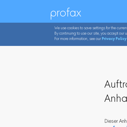
profax
We use cookies to save settings for the curren
By continuing to use our site, you accept our u
For more information, see our
Privacy Policy
Auftr
Anha
Dieser Anh