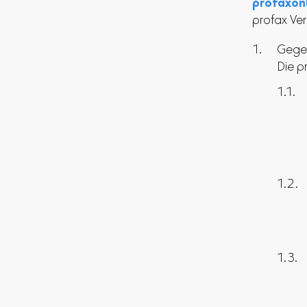
profaxon
profax Ve
Gegen
Die p