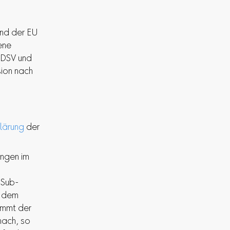
und der EU
ene
) DSV und
ion nach
.
lärung
der
ungen im
 Sub-
e dem
ommt der
nach, so