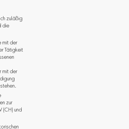
ch zuläßig
d die
e mit der
r Tätigkeit
essenen
 mit der
ndigung
estehen.
e
en zur
V (CH) und
torischen