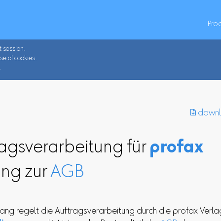
Pro
t session.
se of cookies.
.
︎ down
agsverarbeitung für
profax
ng zur
AGB
ang regelt die Auftragsverarbeitung durch die profax Verla