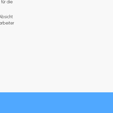
für die
Absicht
rbeiter