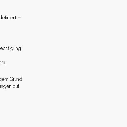
efiniert –
rechtigung
dem
igem Grund
ungen auf