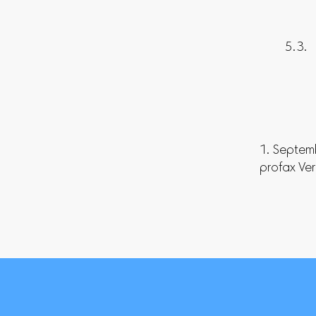
1. Septe
profax Ve