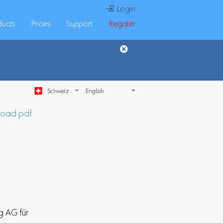
 Login
ducts
Prices
Support
Register
Schweiz
load pdf
g AG für