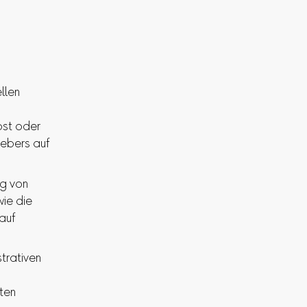
llen
bst oder
gebers auf
ng von
ie die
auf
strativen
ten