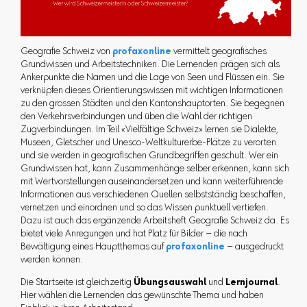
Geografie Schweiz von
profaxonline
vermittelt geografisches
Grundwissen und Arbeitstechniken. Die Lernenden prägen sich als
Ankerpunkte die Namen und die Lage von Seen und Flüssen ein. Sie
verknüpfen dieses Orientierungswissen mit wichtigen Informationen
zu den grossen Städten und den Kantonshauptorten. Sie begegnen
den Verkehrsverbindungen und üben die Wahl der richtigen
Zugverbindungen. Im Teil «Vielfältige Schweiz» lernen sie Dialekte,
Museen, Gletscher und Unesco-Weltkulturerbe-Plätze zu verorten
und sie werden in geografischen Grundbegriffen geschult. Wer ein
Grundwissen hat, kann Zusammenhänge selber erkennen, kann sich
mit Wertvorstellungen auseinandersetzen und kann weiterführende
Informationen aus verschiedenen Quellen selbstständig beschaffen,
vernetzen und einordnen und so das Wissen punktuell vertiefen.
Dazu ist auch das ergänzende Arbeitsheft Geografie Schweiz da. Es
bietet viele Anregungen und hat Platz für Bilder – die nach
Bewältigung eines Hauptthemas auf
profaxonline
– ausgedruckt
werden können.
Die Startseite ist gleichzeitig
Übungsauswahl
und
Lernjournal
.
Hier wählen die Lernenden das gewünschte Thema und haben