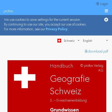
 Login
profax

We use cookies to save settings for the current session.
By continuing to use our site, you accept our use of cookies.
For more information, see our
Privacy Policy
.
Schweiz
︎ download pdf
Handbuch
© profax Verlag
AG
Geografie
Schweiz
5. – Erwachsenenbildung
Grundwissen