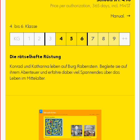
Schools
sFr.
4.90
Price per authorization, 365 days, incl. MWST
Manual 
4. bis 6. Klasse
KG
1
2
3
4
5
6
7
8
9
++
Die rätselhafte Rüstung
Konrad und Katharina leben auf Burg Rabenstein. Begleite sie auf
ihrem Abenteuer und erfahre dabei viel Spannendes über das
Leben im Mittelalter.