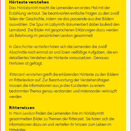
Hörtexte verstehen
Das
Hörlabyrinth
macht die Lernenden ein erstes Mal mit der
Erzählung vertraut. Sie beantworten einfache Fragen zu den zwölf
Teilen der Geschichte, indem sie das passende aus drei Bildern
auswählen. Die Spur im Labyrinth dokumentiert dabei laufend den
Lernstand. Die Bilder mit gesprochenen Erklärungen dazu werden
als Belohnung im persönlichen Lexikon gesammelt.
In
Geschichte vertiefen
hören sich die Lernenden die zwölf
Abschnitte noch einmal an und lösen vielfältige Aufgaben, die ein
detailliertes Verstehen der Hörtexte voraussetzen. Genaues
Hinhören ist gefragt.
Ritterzeit verstehen
greift die erklärenden Hörtexte zu den Bildern
im Ritterlexikon auf. Zur Beantwortung der Verstehensfragen
müssen die Informationen aus je drei Kurztexten zu einem
bestimmten Thema genau verstanden und miteinander verknüpft
werden.
Ritterwissen
In
Mein Lexikon
finden die Lernenden ihre im Hörlabyrinth
gesammelten Bilder zu Themen der Ritterzeit. Sie hören sich die
Informationen dazu an und vertiefen ihr Wissen zum Leben im
Mittelalter.