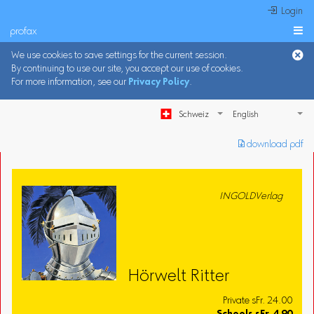
 Login
profax

We use cookies to save settings for the current session.
By continuing to use our site, you accept our use of cookies.
For more information, see our
Privacy Policy
.
Schweiz
︎ download pdf
INGOLDVerlag
Hörwelt Ritter
Private sFr. 24.00