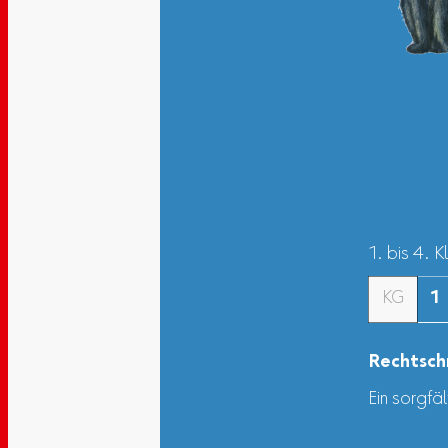
1. bis 4. 
KG
1
Rechtsch
Ein sorgfä