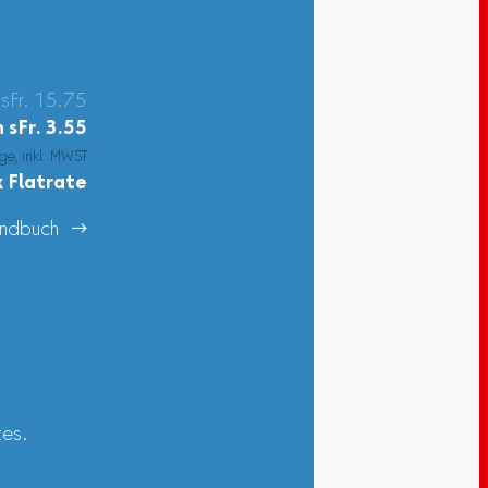
 sFr. 15.75
n
sFr.
3.55
ge, inkl. MWST
 Flatrate
ndbuch 
zes.