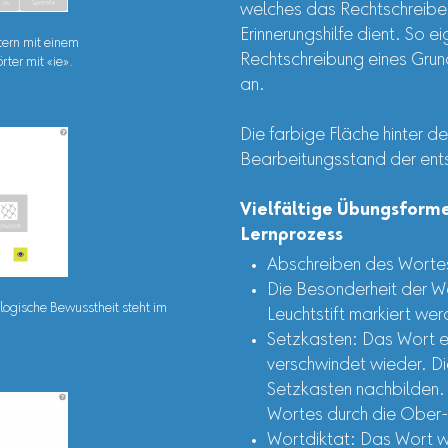
welches das Rechtschreibe
Erinnerungshilfe dient. So e
tern mit einem
Rechtschreibung eines Gru
ter mit «ie».
an.
Die farbige Fläche hinter de
Bearbeitungsstand der en
Vielfältige Übungsform
Lernprozess
Abschreiben des Wortes 
Die Besonderheit der W
logische Bewusstheit steht im
Leuchtstift markiert wer
Setzkasten: Das Wort e
verschwindet wieder. D
Setzkasten nachbilden. 
Wortes durch die Ober-
Wortdiktat: Das Wort wi