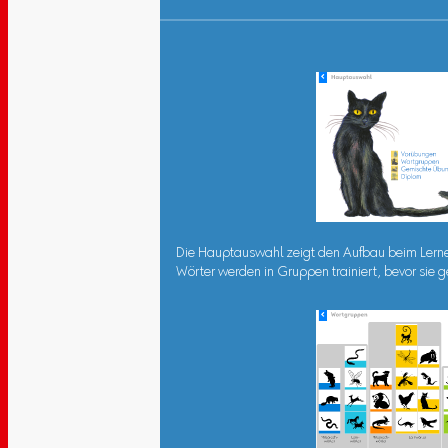
Die Hauptauswahl zeigt den Aufbau beim Lerne
Wörter werden in Gruppen trainiert, bevor sie 