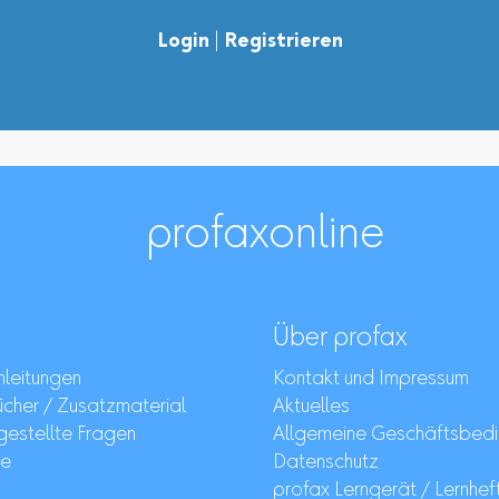
Login
|
Registrieren
profaxonline
Über profax
leitungen
Kontakt und Impressum
her / Zusatzmaterial
Aktuelles
gestellte Fragen
Allgemeine Geschäftsbed
re
Datenschutz
profax Lerngerät / Lernhef