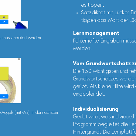
es tippen.
Satzdiktat mit Lücke: Ein
tippen das Wort der Lü
Lernmanagement
pe muss markiert werden.
Fehlerhafte Eingaben müsse
werden.
Vom Grundwortschatz z
Die 150 wichtigsten und feh
Grundwortschatzes werden 
geübt. Als kleine Hilfe wi
eingeblendet.
Individualisierung
«Vogel» (mit «V»). In der nächsten
Geübt wird, was individuell
Programm begleitet die Le
Hintergrund. Die Lernplattf