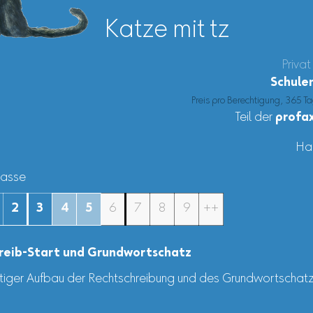
Katze mit tz
Privat
Schule
Preis pro Berechtigung, 365 Ta
Teil der
profax
Ha
Klasse
2
3
4
5
6
7
8
9
++
reib-Start und Grundwortschatz
ltiger Aufbau der Rechtschreibung und des Grundwortschat