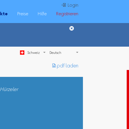
 Login
ukte
Preise
Hilfe
Registrieren
Schweiz
︎ pdf laden
Hürzeler