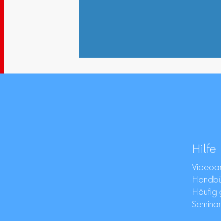
Hilfe
Videoan
Handbüc
Häufig 
Semina