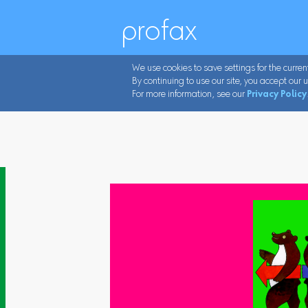
profax
We use cookies to save settings for the curren
By continuing to use our site, you accept our u
For more information, see our
Privacy Policy