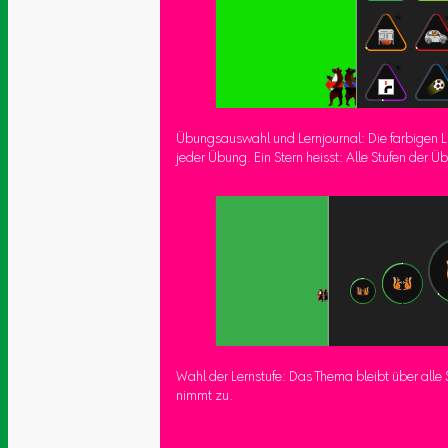
Übungsauswahl und Lernjournal: Die farbigen L
jeder Übung. Ein Stern heisst: Alle Stufen der Ü
Wahl der Lernstufe: Das Thema bleibt über alle S
nimmt zu.