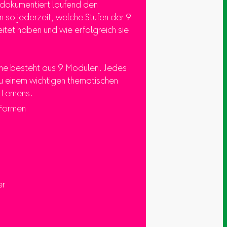
d dokumentiert laufend den
n so jederzeit, welche Stufen der 9
tet haben und wie erfolgreich sie
he besteht aus 9 Modulen. Jedes
u einem wichtigen thematischen
 Lernens.
Formen
er