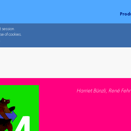
Prod
t session.
se of cookies.
.
Harriet Bünzli, René Fehr