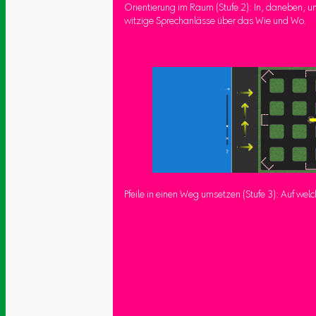
Orientierung im Raum (Stufe 2): In, daneben, u
witzige Sprechanlässe über das Wie und Wo.
Pfeile in einen Weg umsetzen (Stufe 3): Auf wel