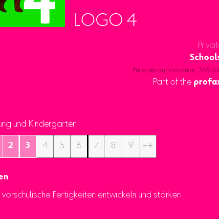
LOGO 4
Privat
School
Price per authorization, 365 d
Part of the
profa
ung und Kindergarten
2
3
4
5
6
7
8
9
++
en
h vorschulische Fertigkeiten entwickeln und stärken