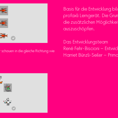
Basis für die Entwicklung bi
profaxli Lerngerät. Die Gr
die zusätzlichen Möglichkei
auszuschöpfen.
Das Entwicklungsteam
René Fehr-Biscioni – Entwic
 schauen in die gleiche Richtung wie
Harriet Bünzli-Seiler – Prima