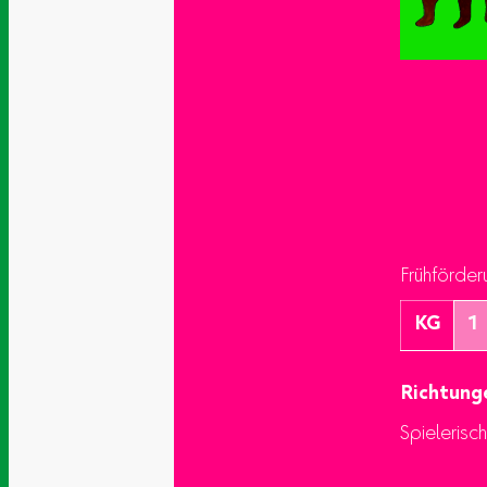
Frühförder
KG
1
Richtung
Spielerisc