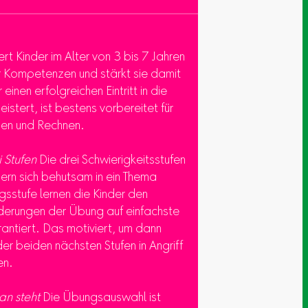
rt Kinder im Alter von 3 bis 7 Jahren
er Kompetenzen und stärkt sie damit
 einen erfolgreichen Eintritt in die
stert, ist bestens vorbereitet für
ben und Rechnen.
i Stufen
Die drei Schwierigkeitsstufen
ern sich behutsam in ein Thema
egsstufe lernen die Kinder den
derungen der Übung auf einfachste
rantiert. Das motiviert, um dann
r beiden nächsten Stufen in Angriff
en.
n steht
Die Übungsauswahl ist