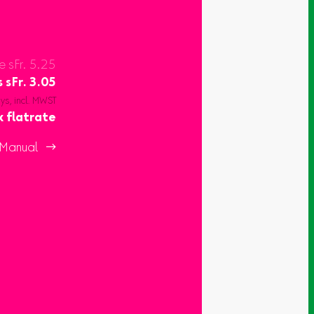
e sFr. 5.25
s
sFr.
3.05
ays, incl. MWST
x flatrate
Manual 