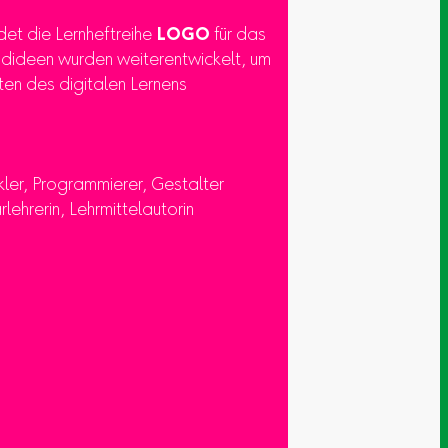
ldet die Lernheftreihe
LOGO
für das
undideen wurden weiterentwickelt, um
ten des digitalen Lernens
kler, Programmierer, Gestalter
rlehrerin, Lehrmittelautorin