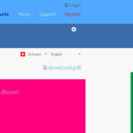
 Login
ucts
Prices
Support
Register
Schweiz
︎ download pdf
-Biscioni