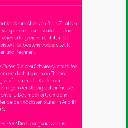
rt Kinder im Alter von 3 bis 7 Jahren
er Kompetenzen und stärkt sie damit
 einen erfolgreichen Eintritt in die
stert, ist bestens vorbereitet für
ben und Rechnen.
i Stufen
Die drei Schwierigkeitsstufen
ern sich behutsam in ein Thema
egsstufe lernen die Kinder den
derungen der Übung auf einfachste
rantiert. Das motiviert, um dann
r beiden nächsten Stufen in Angriff
en.
n steht
Die Übungsauswahl ist