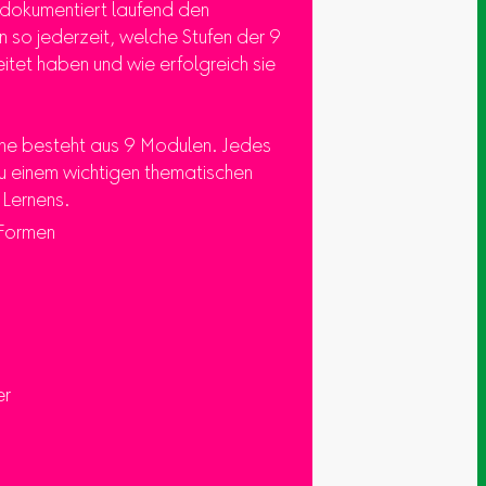
d dokumentiert laufend den
n so jederzeit, welche Stufen der 9
tet haben und wie erfolgreich sie
he besteht aus 9 Modulen. Jedes
u einem wichtigen thematischen
 Lernens.
Formen
er