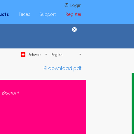
 Login
ucts
Prices
Support
Register
Schweiz
︎ download pdf
-Biscioni