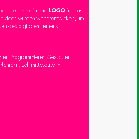
ldet die Lernheftreihe
LOGO
für das
undideen wurden weiterentwickelt, um
ten des digitalen Lernens
kler, Programmierer, Gestalter
rlehrerin, Lehrmittelautorin