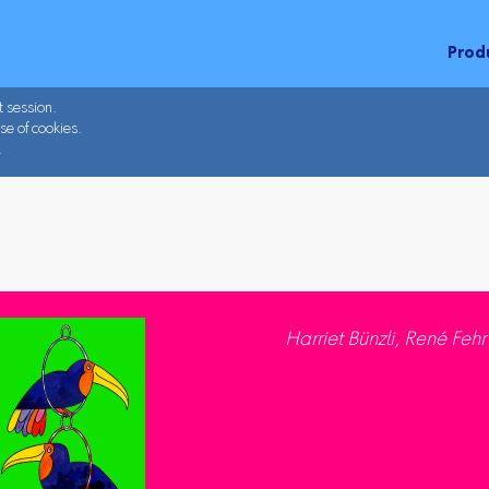
Prod
t session.
se of cookies.
.
Harriet Bünzli, René Fehr