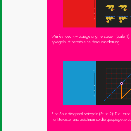
Würfelmosaik – Spiegelung herstellen (Stufe 1)
spiegeln ist bereits eine Herausforderung.
Eine Spur diagonal spiegeln (Stufe 2): Die Lern
Punkteraster und zeichnen so die gespiegelte Sp