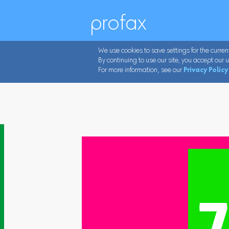
profax
We use cookies to save settings for the curren
By continuing to use our site, you accept our u
For more information, see our
Privacy Policy