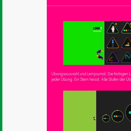
Übungsauswahl und Lernjournal: Die farbigen L
jeder Übung. Ein Stern heisst: Alle Stufen der Ü