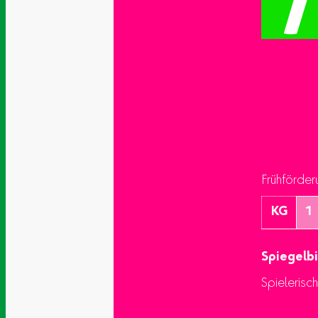
Frühförder
KG
1
Spiegelbi
Spielerisc