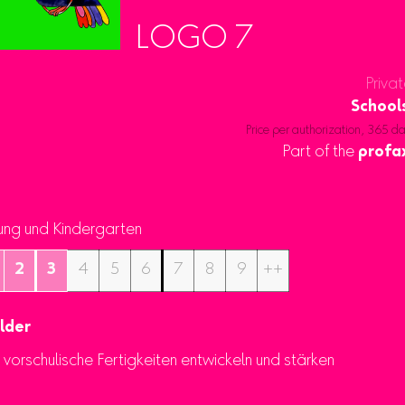
LOGO 7
Privat
School
Price per authorization, 365 d
Part of the
profa
ung und Kindergarten
2
3
4
5
6
7
8
9
++
lder
h vorschulische Fertigkeiten entwickeln und stärken