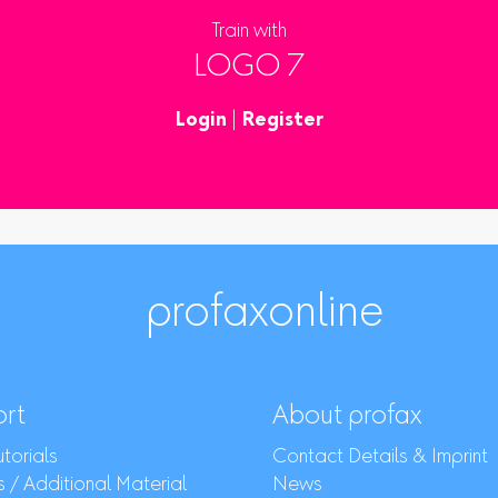
Train with
LOGO 7
Login
|
Register
profaxonline
rt
About profax
torials
Contact Details & Imprint
 / Additional Material
News