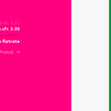
e sFr. 5.25
s
sFr.
3.05
ays, incl. MWST
x flatrate
Manual 