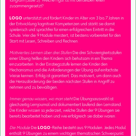
Tangram (Stufe 3): Welche Figur ist mit denselben Teilen
zusammengesetzt?
LOGO
unterstützt und fördert Kinder im Alter von 3 bis 7 Jahren in
der Entwicklung kognitiver Kompetenzen und stärkt sie damit
spielerisch und sprachfrei für einen erfolgreichen Eintritt in die
Schule. Wer die 9 Module meistert, ist bestens vorbereitet für den
Start mit Lesen, Schreiben und Rechnen.
Motiviertes Lernen über drei Stufen
Die drei Schwierigkeitsstufen
einer Übung helfen den Kindern sich behutsam in ein Thema
einzuarbeiten. In der Einstiegsstufe lernen die Kinder den
Mechanismus und die Anforderungen der Übung auf einfachste
Weise kennen. Erfolg ist garantiert. Das motiviert, um dann auch
die Herausforderung der beiden nächsten Stufen in Angriff zu
nehmen und zu bewältigen.
Immer genau wissen, wo man steht
Die Übungsauswahl ist
gleichzeitig Lernjournal und dokumentiert laufend den Lernstand.
Die Kinder wissen so jederzeit, welche Stufen der 9 Übungen sie
bereits bearbeitet haben und wie erfolgreich sie dabei waren.
Die Module
Die
LOGO
-Reihe besteht aus 9 Modulen. Jedes Modul
enthält 9 Übungen zu einem wichtigen thematischen Schwerpunkt