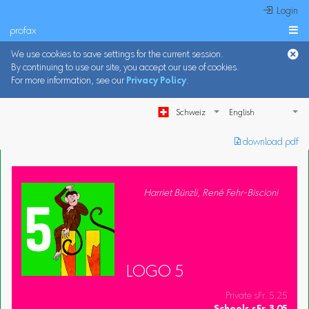
 Login
profax

We use cookies to save settings for the current session.
By continuing to use our site, you accept our use of cookies.
For more information, see our
Privacy Policy
.
Schweiz
︎ download pdf
Harriet Bünzli, René Fehr-Biscioni
LOGO 5
Private sFr. 5.25