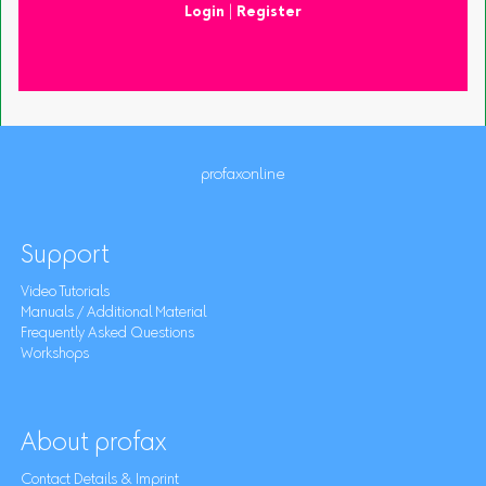
Login
|
Register
profaxonline
Support
Video Tutorials
Manuals / Additional Material
Frequently Asked Questions
Workshops
About profax
Contact Details & Imprint