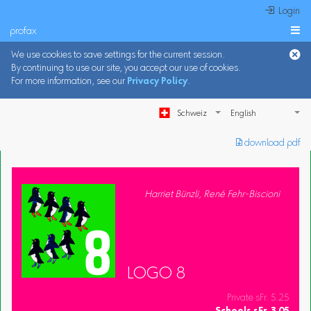
 Login
profax

We use cookies to save settings for the current session.
By continuing to use our site, you accept our use of cookies.
For more information, see our
Privacy Policy
.
Schweiz
︎ download pdf
Harriet Bünzli, René Fehr-Biscioni
LOGO 8
Private sFr. 5.25