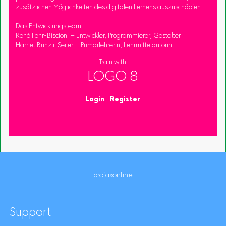
zusätzlichen Möglichkeiten des digitalen Lernens auszuschöpfen.
Das Entwicklungsteam
René Fehr-Biscioni – Entwickler, Programmierer, Gestalter
Harriet Bünzli-Seiler – Primarlehrerin, Lehrmittelautorin
Train with
LOGO 8
Login
|
Register
profaxonline
Support