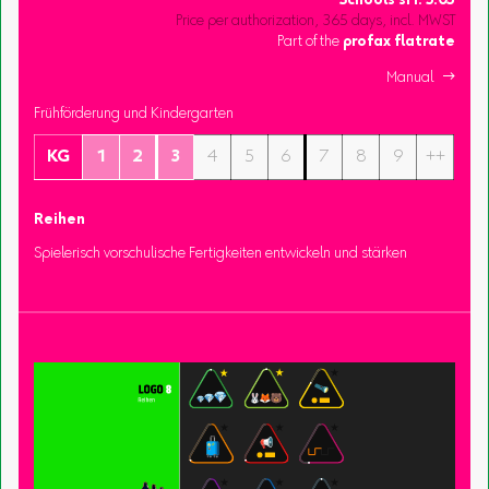
Schools
sFr.
3.05
Price per authorization, 365 days, incl. MWST
Part of the
profax flatrate
Manual 
Frühförderung und Kindergarten
KG
1
2
3
4
5
6
7
8
9
++
Reihen
Spielerisch vorschulische Fertigkeiten entwickeln und stärken